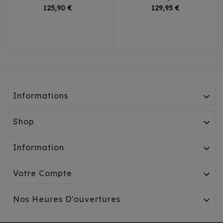
Prix
Prix
125,90 €
129,95 €
T1
T2
T3
T1
T2
T3
Informations

Shop

Information

Votre Compte

Nos Heures D'ouvertures
