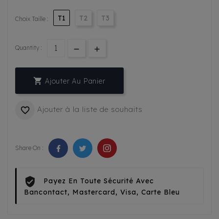
T1
T2
T3
Choix Taille :
Quantity :

Ajouter Au Panier
Ajouter à la liste de souhaits

Share On :
Payez En Toute Sécurité Avec
Bancontact, Mastercard, Visa, Carte Bleu