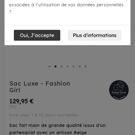
associées à l'utilisation de vos données personnelles
?
Sac Luxe - Fashion
Girl
129,95 €
TTC
livré sous 7 à 15 jours ouvrables
Sac fait main de grande qualité issus d'un
partenariat avec un artisan Belge