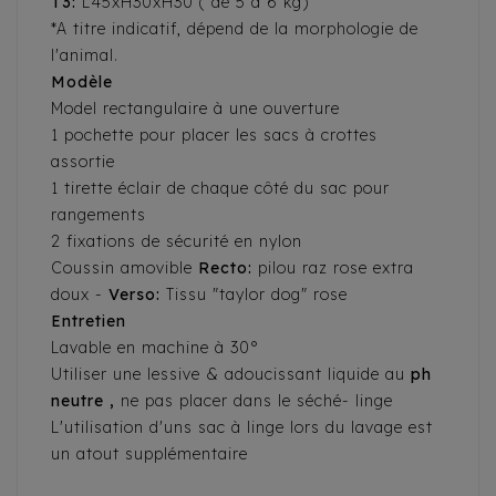
T3:
L45xH30xH30 ( de 5 à 6 kg)
*A titre indicatif, dépend de la morphologie de
l'animal.
Modèle
Model rectangulaire à une ouverture
1 pochette pour placer les sacs à crottes
assortie
1 tirette éclair de chaque côté du sac pour
rangements
2 fixations de sécurité en nylon
Coussin amovible
Recto:
pilou raz rose extra
doux -
Verso:
Tissu "taylor dog" rose
Entretien
Lavable en machine à 30°
Utiliser une lessive & adoucissant liquide au
ph
neutre ,
ne pas placer dans le séché- linge
L'utilisation d'uns sac à linge lors du lavage est
un atout supplémentaire