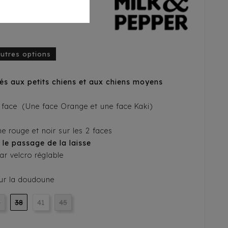
Rouge / Kaki
autres options
és aux petits chiens et aux chiens moyens
face (Une face Orange et une face Kaki)
 rouge et noir sur les 2 faces
 le passage de la laisse
ar velcro réglable
ur la doudoune
5
38
41
45