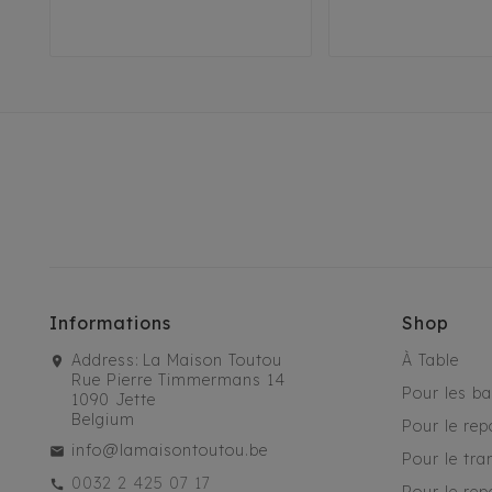
Informations
Shop
Address:
La Maison Toutou
À Table
Rue Pierre Timmermans 14
Pour les b
1090 Jette
Belgium
Pour le rep
info@lamaisontoutou.be
Pour le tra
0032 2 425 07 17