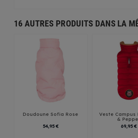
16 AUTRES PRODUITS DANS LA M
Doudoune Sofia Rose
Veste Campus 





& Peppe
Prix
54,95 €
69,95 €
30
35
40
45
29