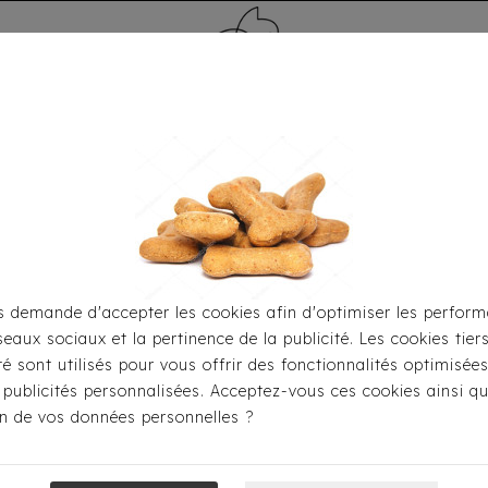
MÉDAILLE - PET ID TAG
TOILETTAGE
HOME
CARTES CADEAUX
 demande d'accepter les cookies afin d'optimiser les perform
seaux sociaux et la pertinence de la publicité. Les cookies tier
habiller
Manteaux
Doudoune Réversible Milk & Pepper A
ité sont utilisés pour vous offrir des fonctionnalités optimisée
 publicités personnalisées. Acceptez-vous ces cookies ainsi qu
ion de vos données personnelles ?
Doudoune Réver