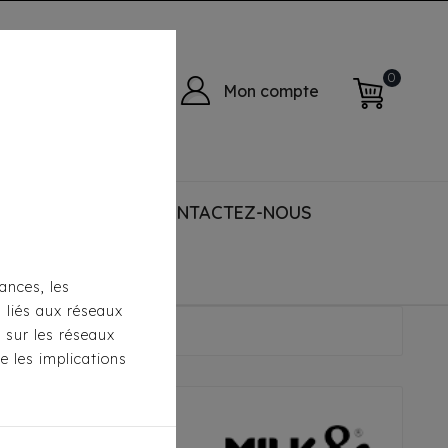
0
Mon compte
 ACCESSORIES
CONTACTEZ-NOUS
ances, les
s liés aux réseaux
rctik Rouge / Kaki
s sur les réseaux
e les implications
sible Milk &