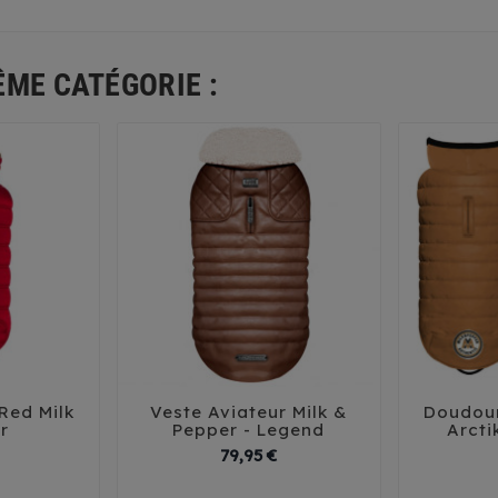
ÊME CATÉGORIE :
Red Milk
Veste Aviateur Milk &
Doudou





r
Pepper - Legend
Arcti
Prix
Prix
79,95 €
40
40 XL
42
42 XL
29
3