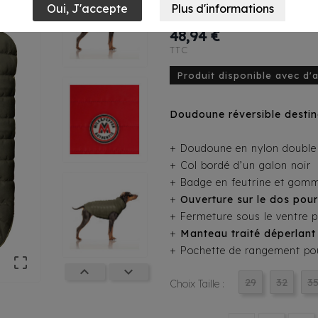
Pepper Arctik 
48,94 €
TTC
Produit disponible avec d'
Doudoune réversible destin
+ Doudoune en nylon double 
+ Col bordé d’un galon noir
+ Badge en feutrine et gomme
+
Ouverture sur le dos pour
+ Fermeture sous le ventre p
+
Manteau traité déperlant
+ Pochette de rangement po



29
32
3
Choix Taille :