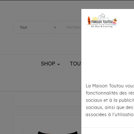
SHOP
TOUTOU® HANDMADE
La Maison Toutou vous
fonctionnalités des ré
Accueil
Pour S'
sociaux et à la public
sociaux, ainsi que des
associées à l'utilisat