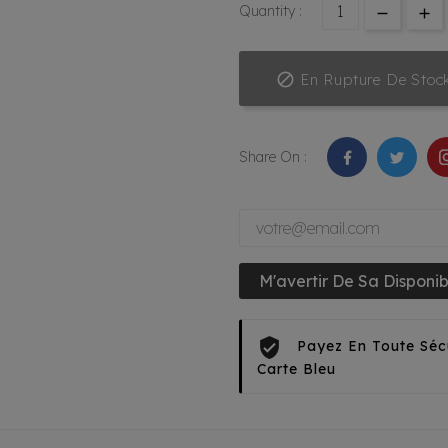
Quantity :

En Rupture De Stoc
Share On :
M'avertir De Sa Disponibi
Payez En Toute Séc
Carte Bleu