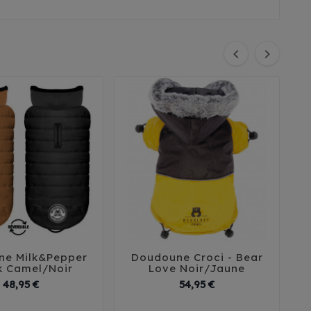


ne Milk&Pepper
Doudoune Croci - Bear
D





k Camel/Noir
Love Noir/Jaune
Prix
Prix
48,95 €
54,95 €
2
35
38
41
30
35
40
45