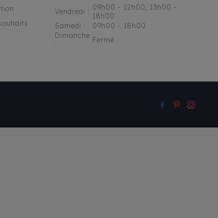
09h00 - 12h00, 13h00 -
tion
Vendredi :
18h00
souhaits
Samedi :
09h00 - 18h00
Dimanche
Fermé
: