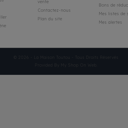
as
vente
Bons de réduc
Contactez-nous
Mes listes de 
ller
Plan du site
Mes alertes
ène
© 2026 - La Maison Toutou - Tous Droits Réservés
Provided By
My Shop On Web
.
DOUDOUNE RÉVERSIBLE
MILK & PEPPER ARCTIK
ROUGE / KAKI
48,94 €
TTC
Produit disponible avec
d'autres options