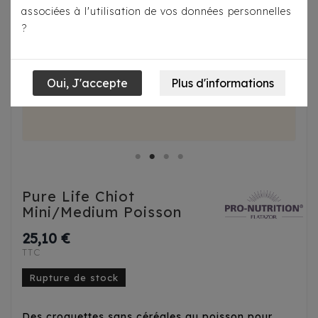
associées à l'utilisation de vos données personnelles
?
Pure Life Chiot
Mini/Medium Poisson
25,10 €
TTC
Rupture de stock
Des croquettes sans céréales au poisson pour