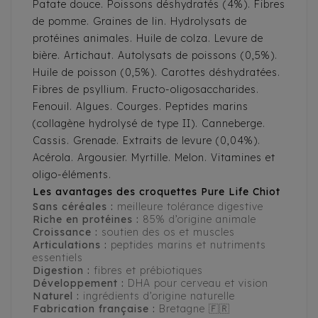
Patate douce. Poissons déshydratés (4%). Fibres
de pomme. Graines de lin. Hydrolysats de
protéines animales. Huile de colza. Levure de
bière. Artichaut. Autolysats de poissons (0,5%).
Huile de poisson (0,5%). Carottes déshydratées.
Fibres de psyllium. Fructo-oligosaccharides.
Fenouil. Algues. Courges. Peptides marins
(collagène hydrolysé de type II). Canneberge.
Cassis. Grenade. Extraits de levure (0,04%).
Acérola. Argousier. Myrtille. Melon. Vitamines et
oligo-éléments.
Les avantages des croquettes Pure Life Chiot
Sans céréales :
meilleure tolérance digestive
Riche en protéines :
85% d’origine animale
Croissance :
soutien des os et muscles
Articulations :
peptides marins et nutriments
essentiels
Digestion :
fibres et prébiotiques
Développement :
DHA pour cerveau et vision
Naturel :
ingrédients d’origine naturelle
Fabrication française :
Bretagne 🇫🇷