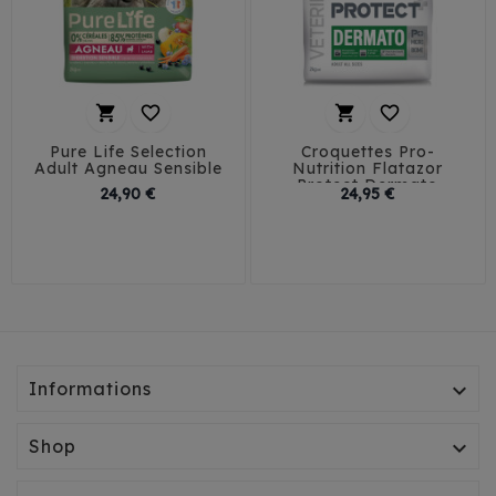




Pure Life Selection
Croquettes Pro-
Adult Agneau Sensible
Nutrition Flatazor
Protect Dermato
Prix
Prix
24,90 €
24,95 €
Informations

Shop
