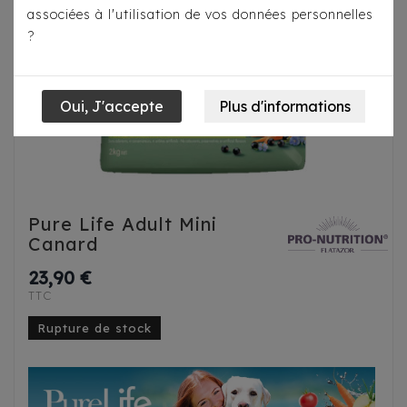
associées à l'utilisation de vos données personnelles
?
Pure Life Adult Mini
Canard
23,90 €
TTC
Rupture de stock