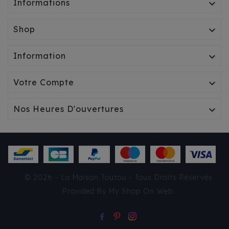
Informations

Shop

Information

Votre Compte

Nos Heures D'ouvertures

PURE LIFE ADULT MINI
© 2026 - La Maison Toutou - Tous Droits Réservés
CANARD
Provided By
My Shop On Web
.
23,90 €
TTC
Rupture de stock