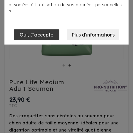
associées à l'utilisation de vos données personnelles
?
Pure Life Medium
Adult Saumon
23,90 €
TTC
Des croquettes sans céréales au saumon pour
chien adulte de taille moyenne, idéales pour une
digestion optimale et une vitalité quotidienne.