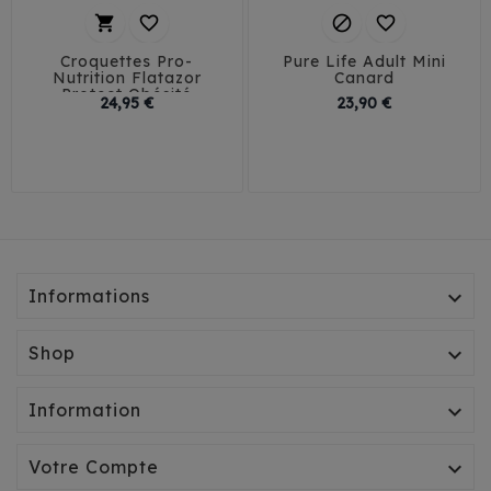




Croquettes Pro-
Pure Life Adult Mini
Nutrition Flatazor
Canard
Protect Obésité
Prix
Prix
24,95 €
23,90 €
Informations

Shop

Information

Votre Compte
