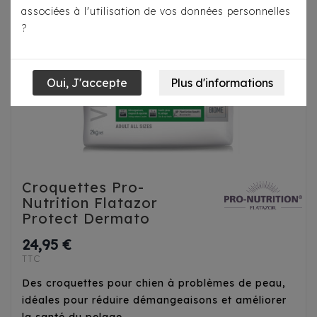
associées à l'utilisation de vos données personnelles
?
Croquettes Pro-
Nutrition Flatazor
Protect Dermato
24,95 €
TTC
Des croquettes pour chien à problèmes de peau,
idéales pour réduire démangeaisons et améliorer