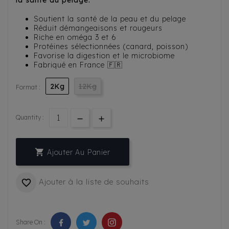
la santé du pelage.
Soutient la santé de la peau et du pelage
Réduit démangeaisons et rougeurs
Riche en oméga 3 et 6
Protéines sélectionnées (canard, poisson)
Favorise la digestion et le microbiome
Fabriqué en France 🇫🇷
2Kg
12Kg
Format :
Quantity :

Ajouter Au Panier
Ajouter à la liste de souhaits

Share On :