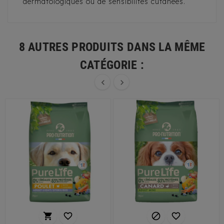
dermatologiques ou de sensibilités cutanées.
8 AUTRES PRODUITS DANS LA MÊME
CATÉGORIE :





