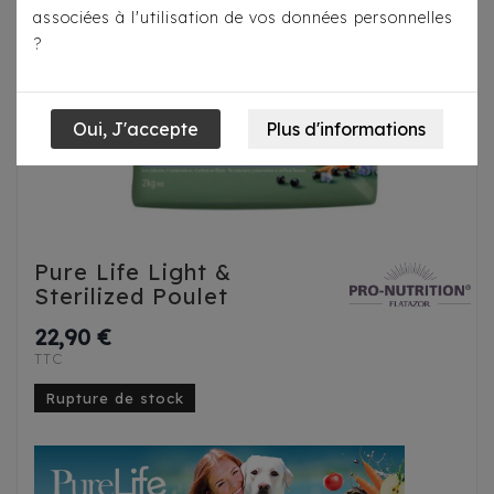
associées à l'utilisation de vos données personnelles
?
Pure Life Light &
Sterilized Poulet
22,90 €
TTC
Rupture de stock