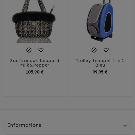




Sac Nanouk Leopard
Trolley Innopet 4 in 1
Milk&Pepper
Bleu
Prix
Prix
105,90 €
99,95 €
Informations
