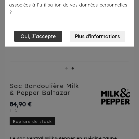
associées à l'utilisation de vos données personnelles
?
Sac Bandoulière Milk
& Pepper Baltazar
84,90 €
TTC
Rupture de stock
Le sac ventral Milk&Pepper en suédine taupe