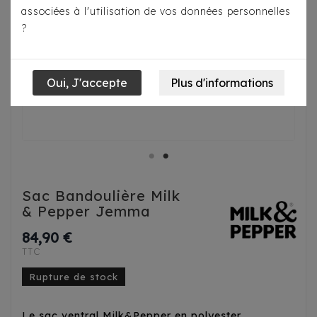
associées à l'utilisation de vos données personnelles
?
Sac Bandoulière Milk
& Pepper Jemma
84,90 €
TTC
Rupture de stock
Le sac ventral Milk&Pepper en polyester