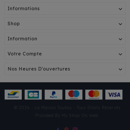
Informations

Shop

Information

Votre Compte

Nos Heures D'ouvertures

SAC BANDOULIÈRE
© 2026 - La Maison Toutou - Tous Droits Réservés
MILK & PEPPER JEMMA
Provided By
My Shop On Web
.
84,90 €
TTC