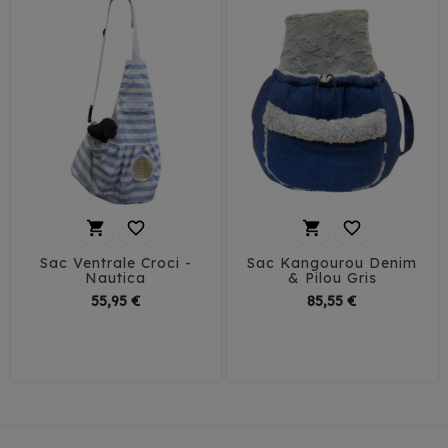




Sac Ventrale Croci -
Sac Kangourou Denim
Nautica
& Pilou Gris
Prix
Prix
55,95 €
85,55 €
T1
T2
T3