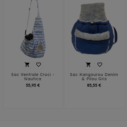




Sac Ventrale Croci -
Sac Kangourou Denim
Nautica
& Pilou Gris
Prix
Prix
55,95 €
85,55 €
T1
T2
T3