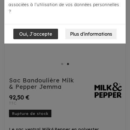
associées à l'utilisation de vos données personnelles
?
Sac Bandoulière Milk
& Pepper Jemma
92,50 €
TTC
Rupture de stock
Le sac ventral Milk&Pepper en polyester