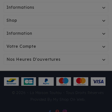
Informations

Shop

Information

Votre Compte

Nos Heures D'ouvertures

SAC BANDOULIÈRE
© 2026 - La Maison Toutou - Tous Droits Réservés
MILK & PEPPER JEMMA
Provided By
My Shop On Web
.
92,50 €
TTC