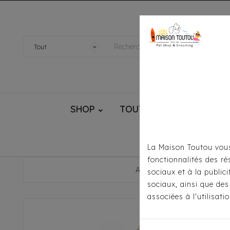
SHOP
TOUTOU® HANDMADE
La Maison Toutou vous
fonctionnalités des ré
Accueil
Pour Le Trans
sociaux et à la public
sociaux, ainsi que des
associées à l'utilisat