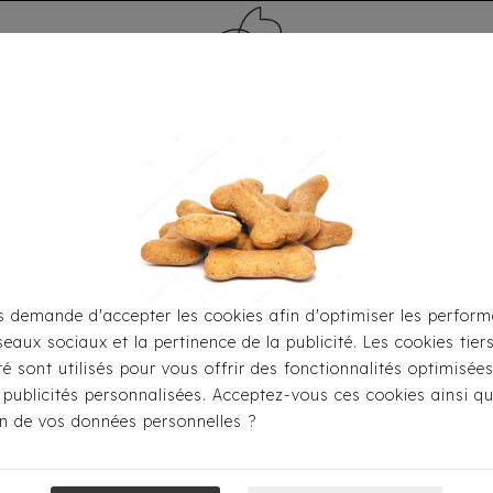
MÉDAILLE - PET ID TAG
TOILETTAGE
HOME
CARTES CADEAUX
 demande d'accepter les cookies afin d'optimiser les perform
seaux sociaux et la pertinence de la publicité. Les cookies tier
port
Sacs De Transport
Sac Bandoulière Milk&Pepper - 
ité sont utilisés pour vous offrir des fonctionnalités optimisée
 publicités personnalisées. Acceptez-vous ces cookies ainsi qu
ion de vos données personnelles ?
Sac Bandoulièr