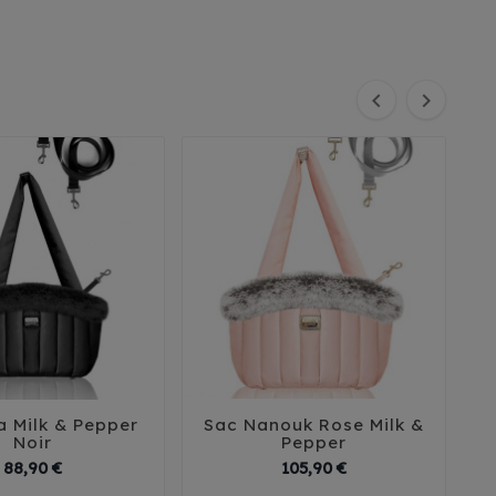


a Milk & Pepper
Sac Nanouk Rose Milk &





Noir
Pepper
Prix
Prix
88,90 €
105,90 €