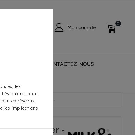
0
Mon compte
 ACCESSORIES
CONTACTEZ-NOUS
ances, les
s liés aux réseaux
Mahdi Ethnique Noir/Ecru
s sur les réseaux
e les implications
e Milk&Pepper -