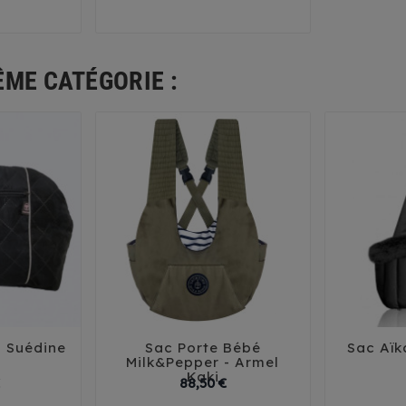
ÊME CATÉGORIE :
s Suédine
Sac Porte Bébé
Sac Aïk





Milk&Pepper - Armel
Kaki
Prix
Prix
88,50 €