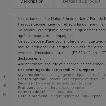
Description
Détails du produit
Le sac bandoulière Mahdi Ethnique Noir / Écru de M
tressage géométrique noir et écru lui confère un st
Sa bandoulière réglable permet un ajustement perso
agréable pour votre compagnon.
Ce sac dispose d’une poche latérale pratique avec
mousqueton doré est intégrée pour assurer la sécur
Avec ses dimensions pratiques (PT 52 x 19 cm / GT 5
déplacements.
Alliant confort, sécurité et élégance, ce sac bando
Les avantages du sac Mahdi Milk&Pepper
Style moderne :
tressage géométrique noir et écru
Confort optimal :
bandoulière réglable et doublure
Sécurisé :
laisse intégrée avec mousqueton
Pratique :
poche latérale fonctionnelle
Format adapté :
idéal pour petits chiens
Détails premium :
plaque signature Milk&Pepper