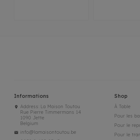
T1
T2
Informations
Shop
Address:
La Maison Toutou
À Table
Rue Pierre Timmermans 14
Pour les b
1090 Jette
Belgium
Pour le rep
info@lamaisontoutou.be
Pour le tra