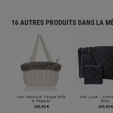
16 AUTRES PRODUITS DANS LA M
Sac Nanouk Taupe Milk
Sac Luxe - Star





& Pepper
Bleu
Prix
105,90 €
129,95 €