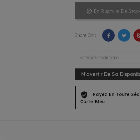

En Rupture De Stoc
Share On :
M'avertir De Sa Disponibi
Payez En Toute Séc
Carte Bleu