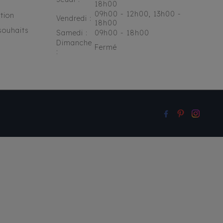
18h00
09h00 - 12h00, 13h00 -
tion
Vendredi :
18h00
souhaits
Samedi :
09h00 - 18h00
Dimanche
Fermé
: