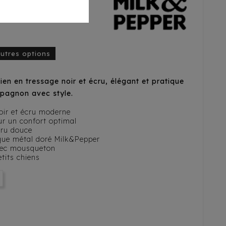
 Noir/Ecru
autres options
en en tressage noir et écru, élégant et pratique
mpagnon avec style.
oir et écru moderne
ur un confort optimal
cru douce
aque métal doré Milk&Pepper
avec mousqueton
tits chiens