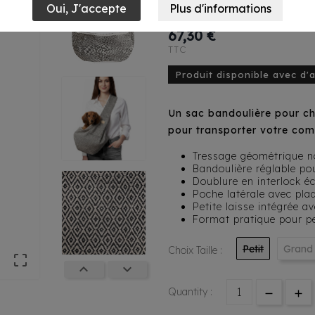
Mahdi Ethnique
67,30 €
TTC
Produit disponible avec d'
Un sac bandoulière pour chi
pour transporter votre co
Tressage géométrique n
Bandoulière réglable po
Doublure en interlock é
Poche latérale avec pl
Petite laisse intégrée 
Format pratique pour pe
Petit
Grand
Choix Taille :



Quantity :