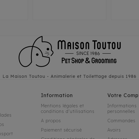
T3
T1
T2
La Maison Toutou - Animalerie et Toilettage depuis 1986
Information
Votre Comp
Mentions légales et
Informations
conditions d'utilisations
personnelles
alades
A propos
Commandes
os
Paiement sécurisé
Avoirs
nsport