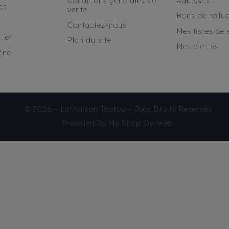
Conditions générales de
Adresses
as
vente
Bons de réduc
Contactez-nous
Mes listes de 
ller
Plan du site
Mes alertes
ène
© 2026 - La Maison Toutou - Tous Droits Réservés
Provided By
My Shop On Web
.
SAC BANDOULIÈRE
MILK&PEPPER - MAHDI
ETHNIQUE NOIR/ECRU
67,30 €
TTC
Produit disponible avec