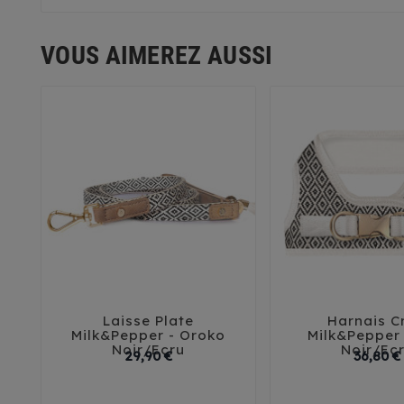
VOUS AIMEREZ AUSSI
Laisse Plate
Harnais C





Milk&Pepper - Oroko
Milk&Pepper 
Noir/Ecru
Noir/Ec
Prix
29,90 €
36,80 €
32
35
4