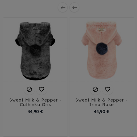






Sweat Milk & Pepper -
Sweat Milk & Pepper -
Cathinka Gris
Irina Rose
Prix
Prix
44,90 €
44,90 €
26
29
32
35
26
29
32
35
38
41
38
41