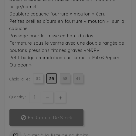
beige/camel
Doublure capuche fourrure « mouton » écru
Petites oreilles d’ours en fourrure « mouton » sur la
capuche
Passage pour la laisse en haut du dos
Fermeture sous le ventre avec une double rangée de
boutons pressions titanes gravés «M&P»
Petit badge en imitation cuir camel « Milk&Pepper
Outdoor »
32
35
38
41
Choix Taille :
Quantity :

En Rupture De Stock
Ajouter à la liste de souhaits
