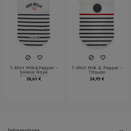




T-Shirt Milk&Pepper -
T-Shirt Milk & Pepper -
Solena Rayé
Titouan
Ecru/Marine
Prix
Prix
28,60 €
24,95 €
T23-26
T35-38
29
32
35
38
T29-32
T41-45
41
45
T35L-38L
Informations