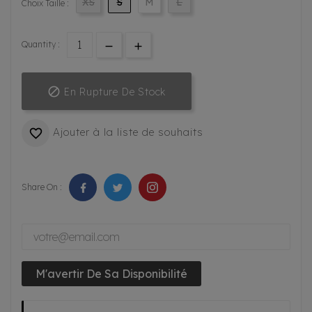
XS
S
M
L
Choix Taille :
Quantity :

En Rupture De Stock
Ajouter à la liste de souhaits

Share On :
M'avertir De Sa Disponibilité