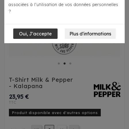
associées à l'utilisation de vos données personnelles
?
T-Shirt Milk & Pepper
- Kalapana
23,95 €
TTC
Produit disponible avec d'autres options