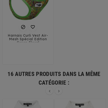


Harnais Curli Vest Air-
Mesh Spécial Edition
Green Floral
3XS
2XS
XS
S
M
L
16 AUTRES PRODUITS DANS LA MÊME
CATÉGORIE :

