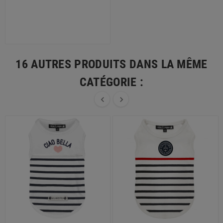
3XS
2XS
XS
S
M
L
16 AUTRES PRODUITS DANS LA MÊME
CATÉGORIE :

