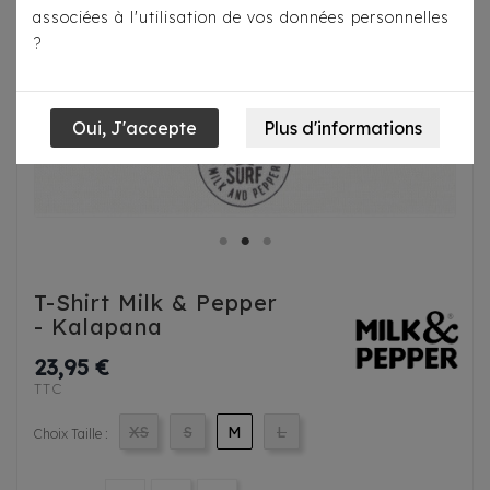
associées à l'utilisation de vos données personnelles
?
T-Shirt Milk & Pepper
- Kalapana
23,95 €
TTC
XS
S
M
L
Choix Taille :