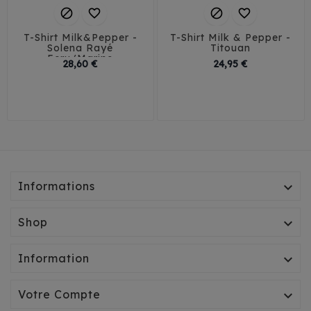




T-Shirt Milk&Pepper -
T-Shirt Milk & Pepper -
Solena Rayé
Titouan
Ecru/Marine
Prix
Prix
28,60 €
24,95 €
T23-26
T35-38
29
32
35
38
T29-32
T41-45
41
45
T35L-38L
Informations

Shop

Information

Votre Compte
