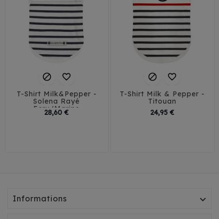




T-Shirt Milk&Pepper -
T-Shirt Milk & Pepper -
Solena Rayé
Titouan
Ecru/Marine
Prix
Prix
28,60 €
24,95 €
T23-26
T35-38
29
32
35
38
T29-32
T41-45
41
45
T35L-38L
Informations
