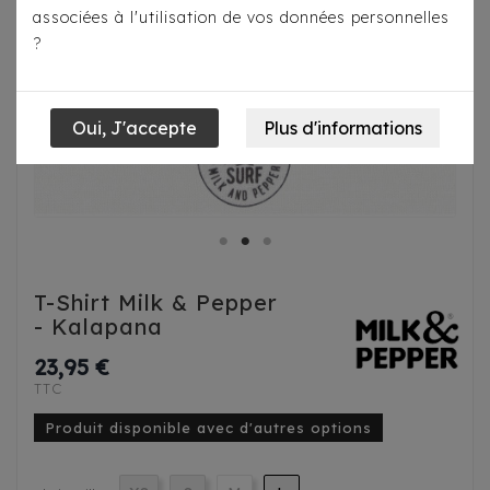
associées à l'utilisation de vos données personnelles
?
T-Shirt Milk & Pepper
- Kalapana
23,95 €
TTC
Produit disponible avec d'autres options