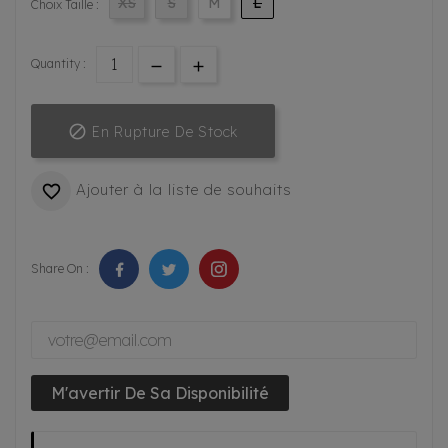
XS
S
M
L
Choix Taille :
Quantity :

En Rupture De Stock
Ajouter à la liste de souhaits

Share On :
M'avertir De Sa Disponibilité