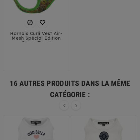


Harnais Curli Vest Air-
Mesh Spécial Edition
Green Floral
3XS
2XS
XS
S
M
L
16 AUTRES PRODUITS DANS LA MÊME
CATÉGORIE :

