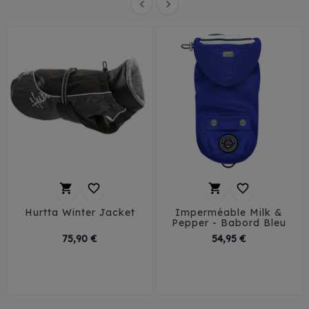






Hurtta Winter Jacket
Imperméable Milk &
Pepper - Babord Bleu
Prix
Prix
75,90 €
54,95 €
26
29
32
35
75
85
38
41
44