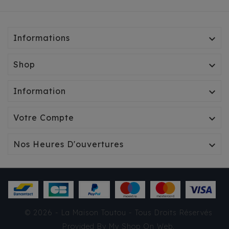
Informations

Shop

Information

Votre Compte

Nos Heures D'ouvertures

IMPERMÉABLE CROCI
© 2026 - La Maison Toutou - Tous Droits Réservés
MONTREAL PINK
Provided By
My Shop On Web
.