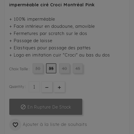
imperméable ciré Croci Montréal Pink
+ 100% imperméable
+ Face intérieur en doudoune, amovible
+ Fermetures par scratch sur le dos
+ Passage de laisse
+ Elastiques pour passage des pattes
+ Logo en imitation cuir "Croci" au bas du dos
30
35
40
45
Choix Taille :
Quantity :

En Rupture De Stock
Ajouter à la liste de souhaits
