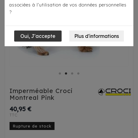
associées à l'utilisation de vos données personnelles
?
Imperméable Croci
Montreal Pink
40,95 €
TTC
Rupture de stock