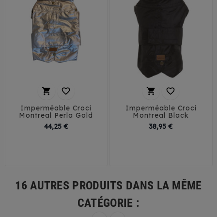




Imperméable Croci
Imperméable Croci
Montreal Perla Gold
Montreal Black
Prix
Prix
44,25 €
38,95 €
30
35
40
45
30
35
40
45
16 AUTRES PRODUITS DANS LA MÊME
CATÉGORIE :