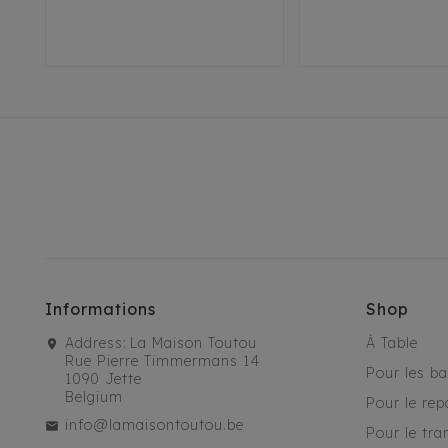
26
29
32
29
32
35
38
41
41
4
Informations
Shop
Address:
La Maison Toutou
À Table
Rue Pierre Timmermans 14
Pour les b
1090 Jette
Belgium
Pour le rep
info@lamaisontoutou.be
Pour le tra