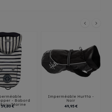


perméable
Imperméable Hurtta -





epper - Babord
Noir
 Ecru/Marine
Prix
Prix
59,80 €
49,95 €