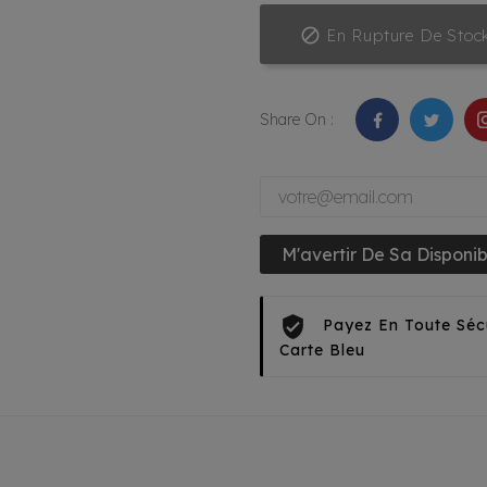

En Rupture De Stoc
Share On :
M'avertir De Sa Disponibi
Payez En Toute Séc
Carte Bleu