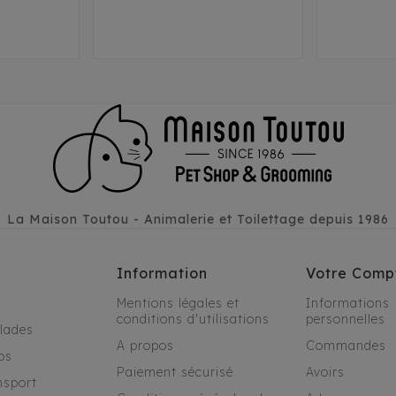
35
38
29
3
32
35
38
4
La Maison Toutou - Animalerie et Toilettage depuis 1986
Information
Votre Comp
Mentions légales et
Informations
conditions d'utilisations
personnelles
alades
A propos
Commandes
os
Paiement sécurisé
Avoirs
nsport