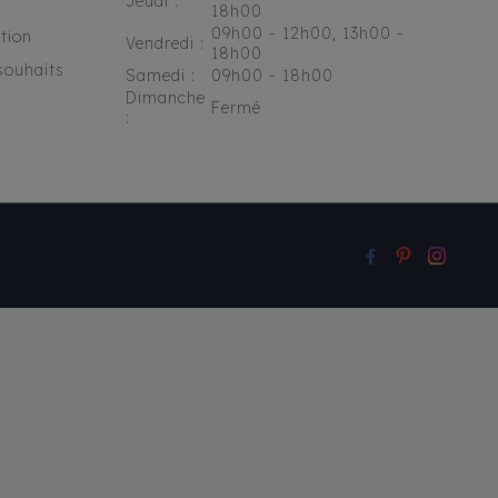
Jeudi :
18h00
09h00 - 12h00, 13h00 -
tion
Vendredi :
18h00
souhaits
Samedi :
09h00 - 18h00
Dimanche
Fermé
: