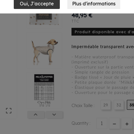
Thelma
48,95 €
TTC
Produit disponible avec d'
Imperméable transparent ave
- Matière waterproof transpar
(imprimé exclusif)
- Ouverture sur la partie ven
- Simple rangée de pression
- Badge tissé « Jour de pluie 
- Petite plaque dorée "Milk&P
- Élastique pour le passage d
- Ouverture pour le passage d
29
32
3
Choix Taille :



Quantity :