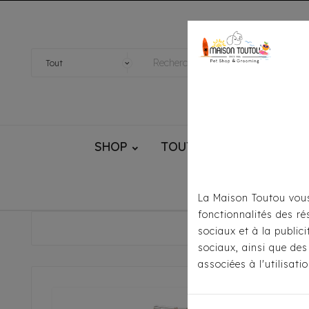
SHOP
TOUTOU® HANDMADE
La Maison Toutou vous
fonctionnalités des ré
Accueil
sociaux et à la public
sociaux, ainsi que des
associées à l'utilisat