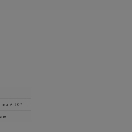
ine À 30°
ane