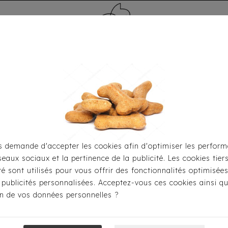
MÉDAILLE - PET ID TAG
TOILETTAGE
HOME
CARTES CADEAUX
 demande d'accepter les cookies afin d'optimiser les perform
seaux sociaux et la pertinence de la publicité. Les cookies tier
Pour S'habiller
Imperméables
Imperméable Milk & Pep
ité sont utilisés pour vous offrir des fonctionnalités optimisée
 publicités personnalisées. Acceptez-vous ces cookies ainsi qu
ion de vos données personnelles ?
Imperméable M