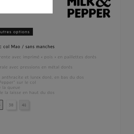
autres options
c col Mao / sans manches
ente avec imprimé « pois » en paillettes dorés
trale avec pressions en métal dorés
» anthracite et lurex doré, en bas du dos
epper" sur le col
e la queue
e la laisse en haut du dos
5
38
41