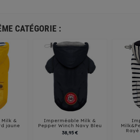
ÊME CATÉGORIE :
Milk &
Imperméable Milk &
Im





rd jaune
Pepper Winch Navy Bleu
Milk&P
Rayé
Prix
Prix
38,95 €