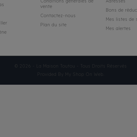
Conditions générales de
Adresses
as
vente
Bons de réduc
Contactez-nous
Mes listes de 
ller
Plan du site
Mes alertes
ène
© 2026 - La Maison Toutou - Tous Droits Réservés
Provided By
My Shop On Web
.
IMPERMÉABLE MILK &
PEPPER THELMA
48,95 €
TTC
Produit disponible avec
d'autres options