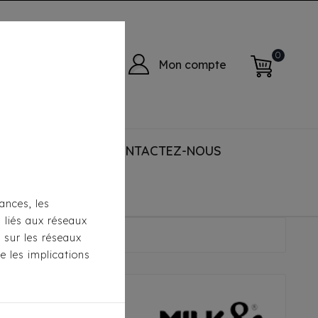
0
Mon compte
 ACCESSORIES
CONTACTEZ-NOUS
ances, les
s liés aux réseaux
per Thelma
s sur les réseaux
e les implications
ilk & Pepper