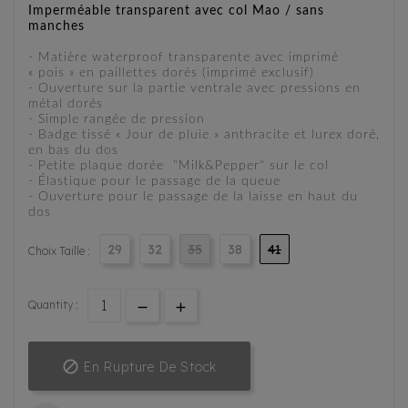
Imperméable transparent avec col Mao / sans
manches
- Matière waterproof transparente avec imprimé
« pois » en paillettes dorés (imprimé exclusif)
- Ouverture sur la partie ventrale avec pressions en
métal dorés
- Simple rangée de pression
- Badge tissé « Jour de pluie » anthracite et lurex doré,
en bas du dos
- Petite plaque dorée "Milk&Pepper" sur le col
- Élastique pour le passage de la queue
- Ouverture pour le passage de la laisse en haut du
dos
29
32
35
38
41
Choix Taille :
Quantity :

En Rupture De Stock