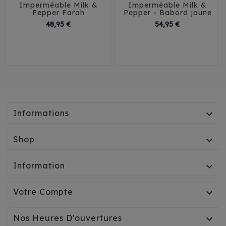
Imperméable Milk &
Imperméable Milk &
Pepper Farah
Pepper - Babord jaune
Prix
Prix
48,95 €
54,95 €
29
32
35
38
26
29
32
35
41
38
41
44
Informations

Shop

Information

Votre Compte

Nos Heures D'ouvertures
