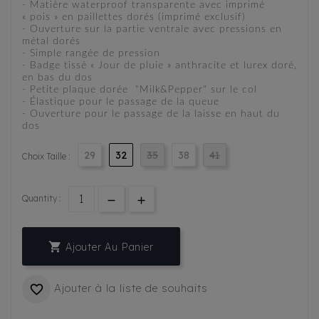
- Matière waterproof transparente avec imprimé
« pois » en paillettes dorés (imprimé exclusif)
- Ouverture sur la partie ventrale avec pressions en
métal dorés
- Simple rangée de pression
- Badge tissé « Jour de pluie » anthracite et lurex doré,
en bas du dos
- Petite plaque dorée "Milk&Pepper" sur le col
- Élastique pour le passage de la queue
- Ouverture pour le passage de la laisse en haut du
dos
29
32
35
38
41
Choix Taille :
Quantity :

Ajouter Au Panier
Ajouter à la liste de souhaits
