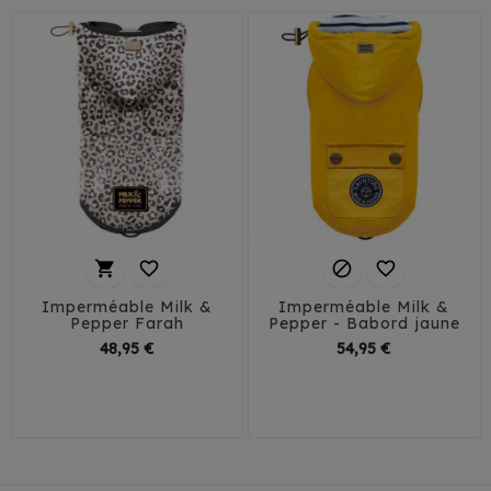




Imperméable Milk &
Imperméable Milk &
Pepper Farah
Pepper - Babord jaune
Prix
Prix
48,95 €
54,95 €
29
32
35
38
26
29
32
35
41
38
41
44