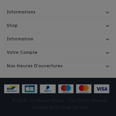
Informations

Shop

Information

Votre Compte

Nos Heures D'ouvertures

© 2026 - La Maison Toutou - Tous Droits Réservés
Provided By
My Shop On Web
.
IMPERMÉABLE MILK &