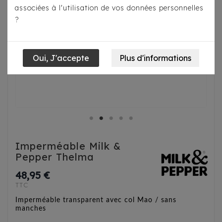
associées à l'utilisation de vos données personnelles
?
Imperméable Milk &
Pepper Thelma
48,95 €
TTC
Imperméable transparent avec col Mao / sans
manches