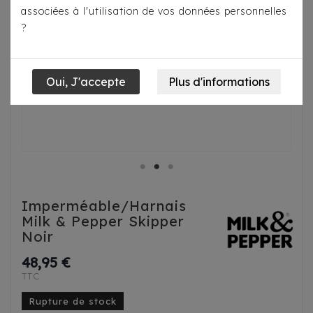
associées à l'utilisation de vos données personnelles
?
Imperméable/Harnais
Milk & Pepper Skipper
Noir
48,95 €
TTC
Rupture de stock