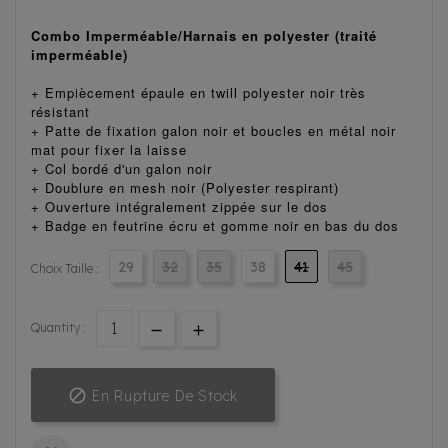
Combo Imperméable/Harnais en polyester (traité
imperméable)
+ Empiècement épaule en twill polyester noir très
résistant
+ Patte de fixation galon noir et boucles en métal noir
mat pour fixer la laisse
+ Col bordé d'un galon noir
+ Doublure en mesh noir (Polyester respirant)
+ Ouverture intégralement zippée sur le dos
+ Badge en feutrine écru et gomme noir en bas du dos
29
32
35
38
41
45
Choix Taille :
Quantity :

En Rupture De Stock