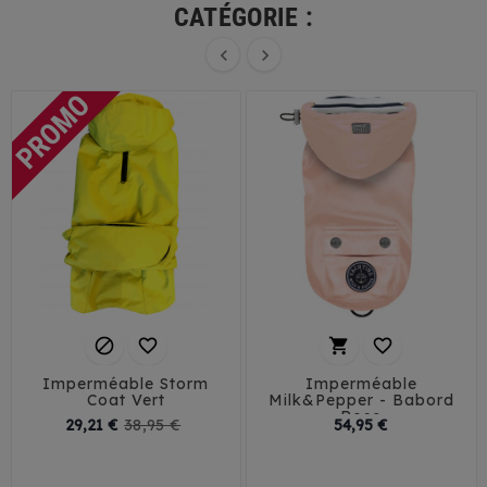
CATÉGORIE :






Imperméable Storm
Imperméable
Coat Vert
Milk&Pepper - Babord
Rose
Prix
Prix
Prix
29,21 €
38,95 €
54,95 €
de
29
32
35
38
20
44
46
base
41
45