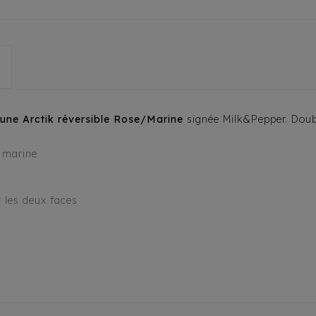
ne Arctik réversible Rose/Marine
signée Milk&Pepper. Double
e marine
 les deux faces