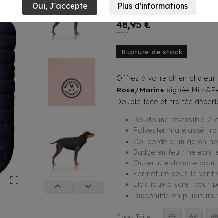
Rose/Marine M
48,95 €
TTC
Rupture de stock
Offrez à votre chien chaleur 
Rose/Marine
signée Milk&Pe
Double face et traitée déperl
Doudoune réversible 2-e
Polyester matelassé tra
Col bordé d’un galon no
Badge en feutrine écru 
Ouverture dorsale pour 
Fermeture sous le ventre

Élastique discret pour 


Disponible en plusieurs t
29
32
3
Choix Taille :