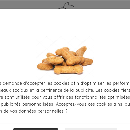
MÉDAILLE - PET ID TAG
TOILETTAGE
HOME
CARTES CADEAUX
 demande d'accepter les cookies afin d'optimiser les perform
seaux sociaux et la pertinence de la publicité. Les cookies tier
'habiller
Manteaux
Doudoune Arctik Réversible Rose/M
ité sont utilisés pour vous offrir des fonctionnalités optimisée
 publicités personnalisées. Acceptez-vous ces cookies ainsi qu
ion de vos données personnelles ?
Doudoune Arcti