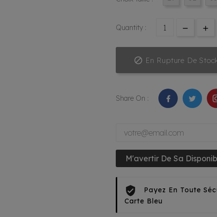
Quantity :

En Rupture De Stoc
Share On :
M'avertir De Sa Disponibi
Payez En Toute Séc
Carte Bleu