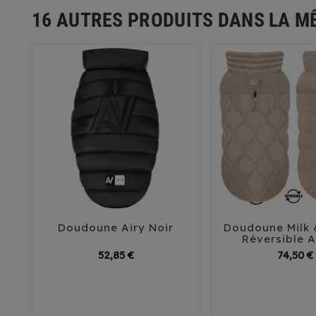
16 AUTRES PRODUITS DANS LA M
Doudoune Airy Noir
Doudoune Milk 





Réversible 
Prix
52,85 €
74,50 €
30
35
40
29
32
35