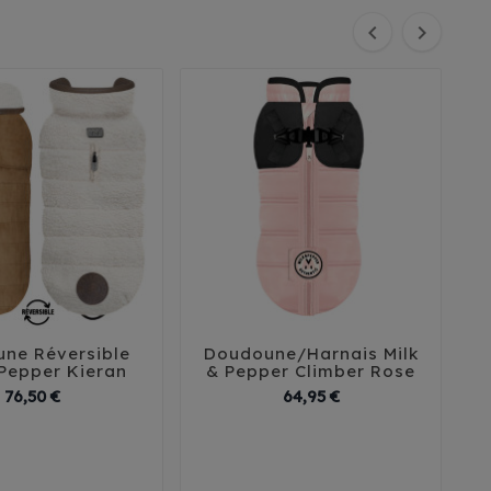


ne Réversible
Doudoune/Harnais Milk
D





 Pepper Kieran
& Pepper Climber Rose
Prix
Prix
76,50 €
64,95 €
2
35
38
41
29
32
35
38
41