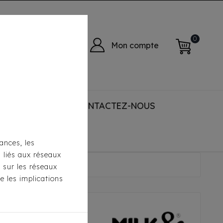
0
Mon compte
 ACCESSORIES
CONTACTEZ-NOUS
ances, les
s liés aux réseaux
arine Milk&Pepper
s sur les réseaux
e les implications
k Réversible