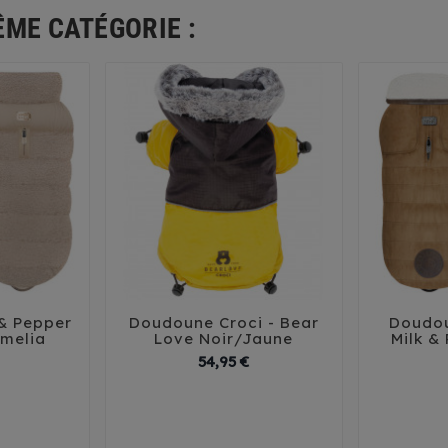
ÊME CATÉGORIE :
& Pepper
Doudoune Croci - Bear
Doudou





Amelia
Love Noir/Jaune
Milk &
Prix
Prix
54,95 €
38
41
30
35
40
45
29
3