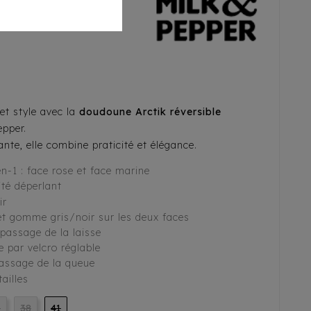
ilk&Pepper
et style avec la
doudoune Arctik réversible
pper.
ante, elle combine praticité et élégance.
n-1 : face rose et face marine
ité déperlant
ir
et gomme gris/noir sur les deux faces
passage de la laisse
 par velcro réglable
passage de la queue
ailles
5
38
41