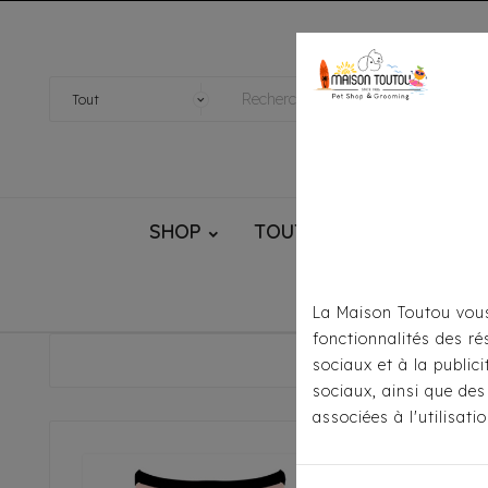
SHOP
TOUTOU® HANDMADE
La Maison Toutou vous
fonctionnalités des ré
Accueil
Pour S
sociaux et à la public
sociaux, ainsi que des
associées à l'utilisat