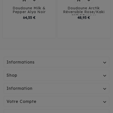
Doudoune Milk &
Doudoune Arctik
Pepper Alya Noir
Réversible Rose/Kaki
Milk&Pepper
Prix
Prix
64,55 €
48,95 €
29
32
35
38
32
35
38
41
41
45
Informations

Shop

Information

Votre Compte
