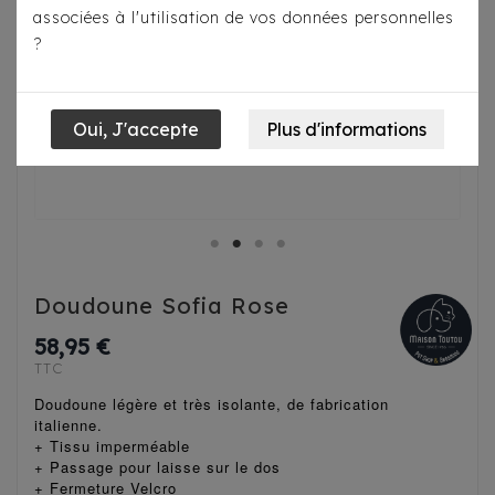
associées à l'utilisation de vos données personnelles
?
Doudoune Sofia Rose
58,95 €
TTC
Doudoune légère et très isolante, de fabrication
italienne.
+ Tissu
imperméable
+ Passage pour laisse sur le dos
+ Fermeture Velcro