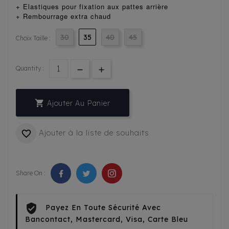
+ Elastiques pour fixation aux pattes arrière
+ Rembourrage
extra chaud
30
35
40
45
Choix Taille :
Quantity :

Ajouter Au Panier
Ajouter à la liste de souhaits

Share On :
Payez En Toute Sécurité Avec
Bancontact, Mastercard, Visa, Carte Bleu