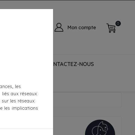
0
Mon compte
 ACCESSORIES
CONTACTEZ-NOUS
ances, les
s liés aux réseaux
se
s sur les réseaux
e les implications
a Rose