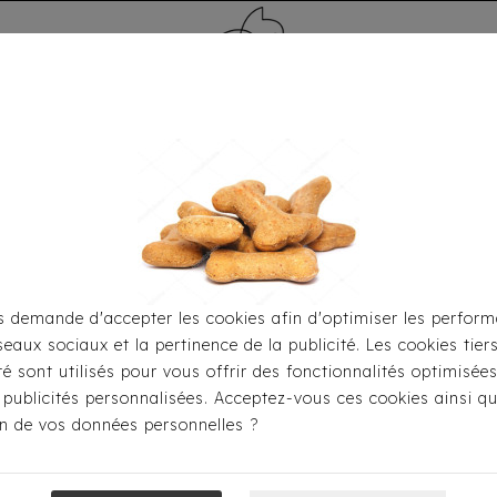
MÉDAILLE - PET ID TAG
TOILETTAGE
HOME
CARTES CADEAUX
 demande d'accepter les cookies afin d'optimiser les perform
seaux sociaux et la pertinence de la publicité. Les cookies tier
ccueil
Pour S'habiller
Manteaux
Doudoune Sofia Ro
ité sont utilisés pour vous offrir des fonctionnalités optimisée
 publicités personnalisées. Acceptez-vous ces cookies ainsi qu
ion de vos données personnelles ?
Doudoune Sofi