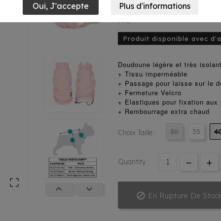
62,95 €
TTC
Produit disponible avec d'
Doudoune légère et très isolant
+ Tissu
imperméable
+ Passage pour laisse sur le 
+ Fermeture Velcro
+ Elastiques pour fixation aux 
+ Rembourrage
extra chaud
30
35
4
Choix Taille :
Quantity :




En Rupture De Stoc