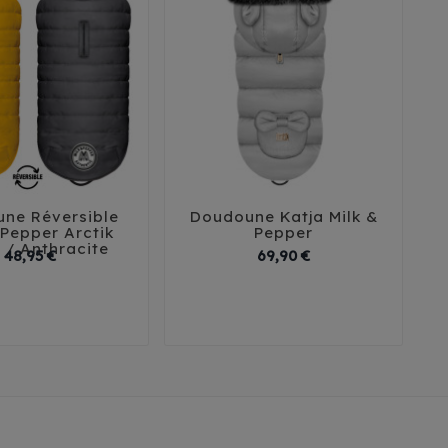
ne Réversible
Doudoune Katja Milk &
D





 Pepper Arctik
Pepper
 / Anthracite
Prix
Prix
48,95 €
69,90 €
26
29
32
35
38
2
35
38
41
41