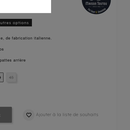
autres options
e, de fabrication italienne.
dos
pattes arrière
0
45
Ajouter à la liste de souhaits

k