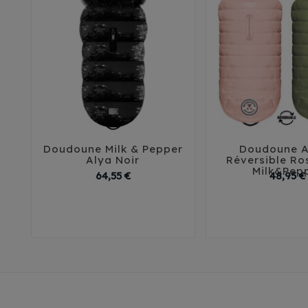
Doudoune Milk & Pepper
Doudoune A





Alya Noir
Réversible Ro
Milk&Pep
Prix
64,55 €
48,95 €
29
32
35
38
41
32
35
38