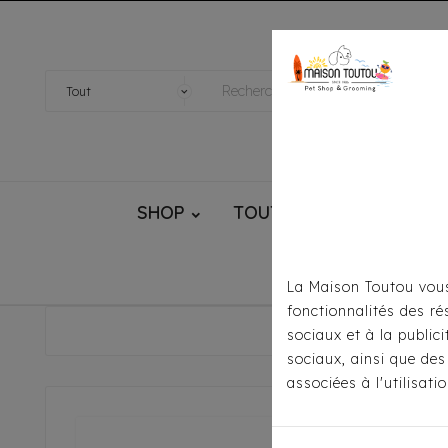
SHOP
TOUTOU® HANDMADE
La Maison Toutou vous
fonctionnalités des ré
A
sociaux et à la public
sociaux, ainsi que des
associées à l'utilisat