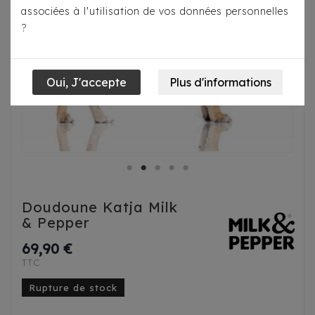
associées à l'utilisation de vos données personnelles
?
Doudoune Katja Milk
& Pepper
69,90 €
TTC
Rupture de stock