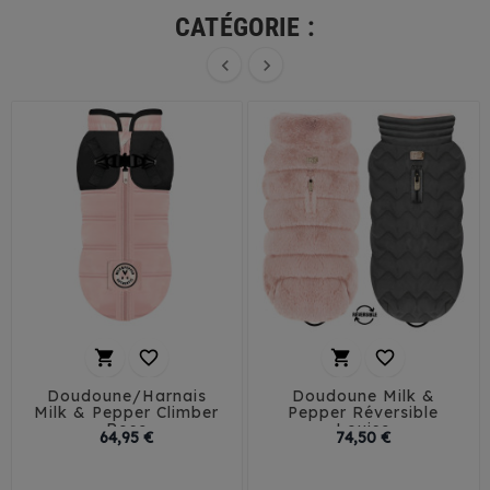
CATÉGORIE :






Doudoune/Harnais
Doudoune Milk &
Milk & Pepper Climber
Pepper Réversible
Rose
Louise
Prix
Prix
64,95 €
74,50 €
29
32
35
38
29
32
35
38
41
41