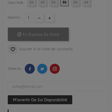
26
29
32
35
38
41
Choix Taille :
Quantity :

En Rupture De Stock
Ajouter à la liste de souhaits

Share On :
M'avertir De Sa Disponibilité