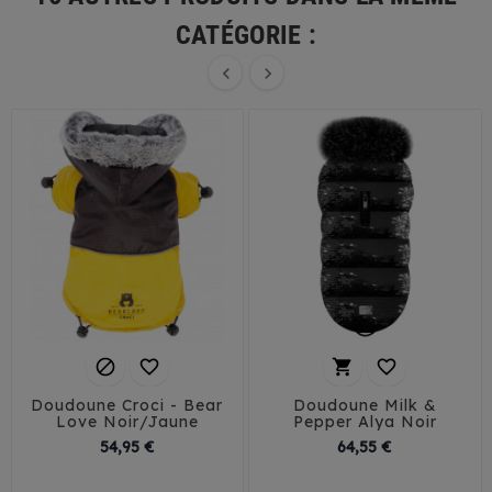
CATÉGORIE :






Doudoune Croci - Bear
Doudoune Milk &
Love Noir/Jaune
Pepper Alya Noir
Prix
Prix
54,95 €
64,55 €
29
32
35
38
30
35
40
45
41