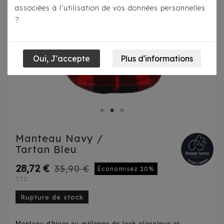
associées à l'utilisation de vos données personnelles
?
Manteau Navy /
Tartan Bleu
28,72 €
35,90 €
Économisez 20%
TTC
Rupture de stock
Manteau d'hiver au mélange de look classique et