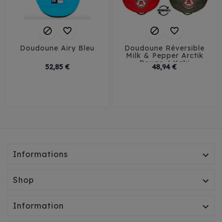




Doudoune Airy Bleu
Doudoune Réversible
Milk & Pepper Arctik
Rouge / Kaki
Prix
Prix
52,85 €
48,94 €
29
32
35
38
30
35
40
41
45
Informations

Shop

Information
