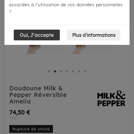
associées à l'utilisation de vos données personnelles
?
Doudoune Milk &
Pepper Réversible
Amelia
74,50 €
TTC
Rupture de stock