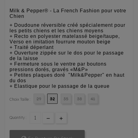
Milk & Pepper® - La French Fashion pour votre
Chien
+ Doudoune réversible créé spécialement pour
les petits chiens et les chiens moyens
+ Recto en polyester matelassé beige/taupe,
Verso en imitation fourrure mouton beige
+ Traité déperlant
+ Ouverture zippée sur le dos pour le passage
de la laisse
+ Fermeture sous le ventre par boutons
pressions dorés, gravés «M&P»
+ Petites plaques doré "Milk&Pepper" en haut
du dos
+ Elastique pour le passage de la queue
29
32
35
38
41
Choix Taille :
Quantity :