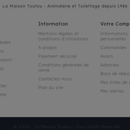
La Maison Toutou - Animalerie et Toilettage depuis 1986
Information
Votre Comp
Mentions légales et
Informations
conditions d'utilisations
personnelles
alades
A propos
Commandes
os
Paiement sécurisé
Avoirs
nsport
Conditions générales de
Adresses
as
vente
Bons de réduc
Contactez-nous
Mes listes de 
ller
Plan du site
Mes alertes
ène
© 2026 - La Maison Toutou - Tous Droits Réservés