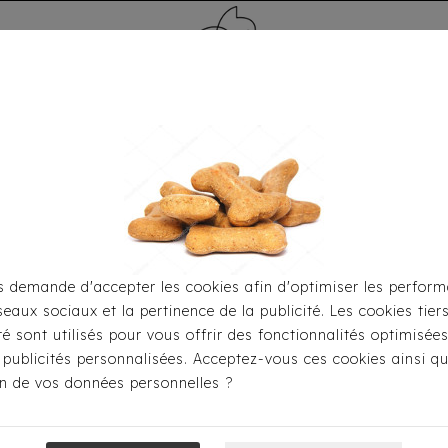
MÉDAILLE - PET ID TAG
TOILETTAGE
HOME
CARTES CADEAUX
 demande d'accepter les cookies afin d'optimiser les perform
seaux sociaux et la pertinence de la publicité. Les cookies tier
Pour S'habiller
Manteaux
Doudoune Croci - Bear Love 
ité sont utilisés pour vous offrir des fonctionnalités optimisée
 publicités personnalisées. Acceptez-vous ces cookies ainsi qu
ion de vos données personnelles ?
Doudoune Croci