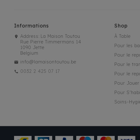
Informations
Shop
Address:
La Maison Toutou
À Table
Rue Pierre Timmermans 14
Pour les b
1090 Jette
Belgium
Pour le rep
info@lamaisontoutou.be
Pour le tra
0032 2 425 07 17
Pour le rep
Pour Jouer
Pour S'habi
Soins-Hygi