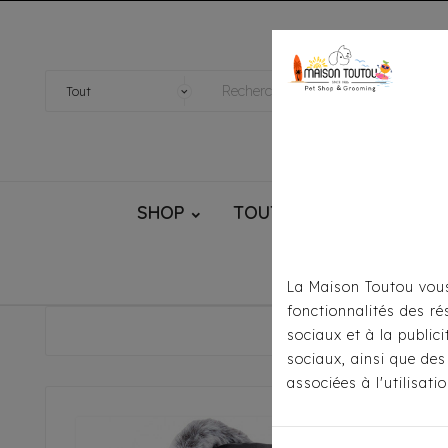
SHOP
TOUTOU® HANDMADE
La Maison Toutou vous
fonctionnalités des ré
Accueil
sociaux et à la public
sociaux, ainsi que des
associées à l'utilisat