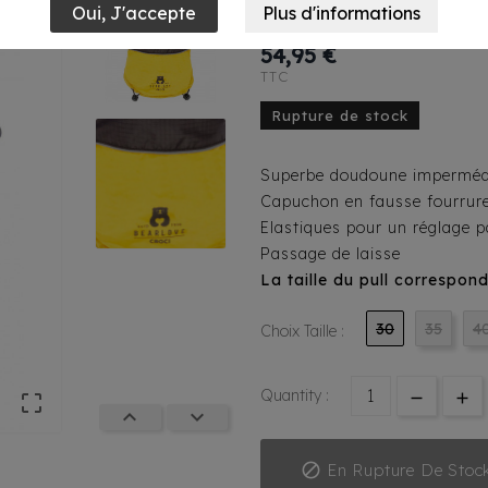
Noir/Jaune
54,95 €
TTC
Rupture de stock
Superbe doudoune imperméa
Capuchon en fausse fourrur
Elastiques pour un réglage p
Passage de laisse
La taille du pull correspon
30
35
4
Choix Taille :
Quantity :




En Rupture De Stoc