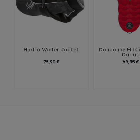
Hurtta Winter Jacket
Doudoune Milk 





Darius
Prix
75,90 €
69,95 €
29
32
35
75
85
45