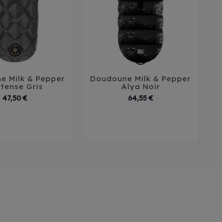
e Milk & Pepper
Doudoune Milk & Pepper





tense Gris
Alya Noir
Prix
Prix
47,50 €
64,55 €
2
35
38
41
29
32
35
38
41