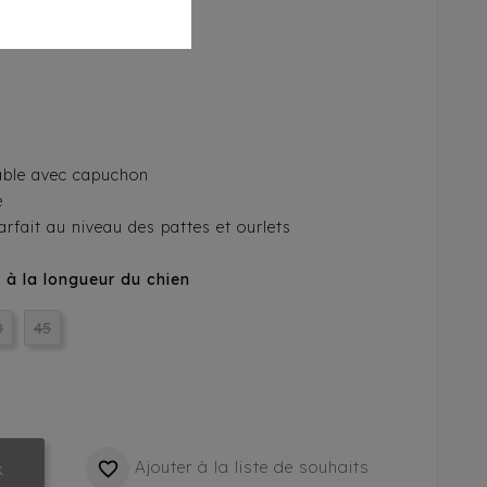
ble avec capuchon
e
arfait au niveau des pattes et ourlets
d à la longueur du chien
0
45
Ajouter à la liste de souhaits

k