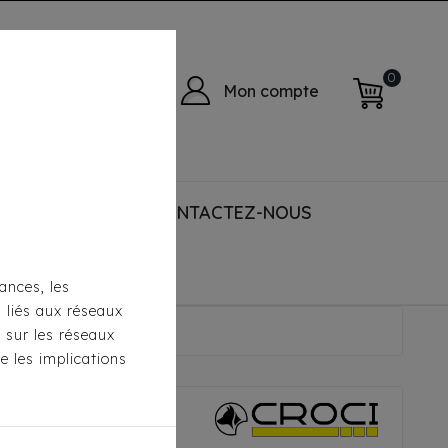
0
Mon compte
 ACCESSORIES
CONTACTEZ-NOUS
ances, les
s liés aux réseaux
Noir/Jaune
s sur les réseaux
e les implications
 - Bear Love