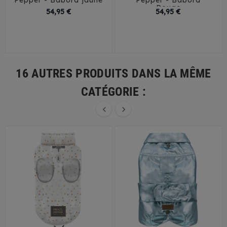
Rouge
Prix
Prix
54,95 €
54,95 €
26
29
32
35
26
29
32
35
38
41
44
38
41
45
16 AUTRES PRODUITS DANS LA MÊME
CATÉGORIE :

