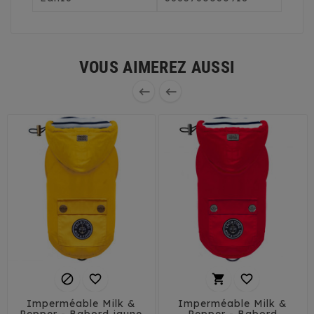
VOUS AIMEREZ AUSSI






Imperméable Milk &
Imperméable Milk &
Pepper - Babord jaune
Pepper - Babord