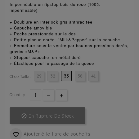
Imperméable en ripstop bois de rose (100%
imperméable)
+ Doublure en interlock gris anthracitee
+ Capuche amovible
+ Poche pressionnée sur le dos
+ Petite plaque dorée "Milk&Pepper" sur la capuche
+ Fermeture sous le ventre par boutons pressions dorés,
gravés «M&P»
+ Stopper capuche en métal doré
+ Élastique pour le passage de la queue
29
32
35
38
41
Choix Taille :
Quantity :

En Rupture De Stock
Ajouter à la liste de souhaits
