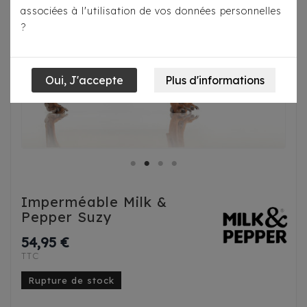
associées à l'utilisation de vos données personnelles
?
Imperméable Milk &
Pepper Suzy
54,95 €
TTC
Rupture de stock