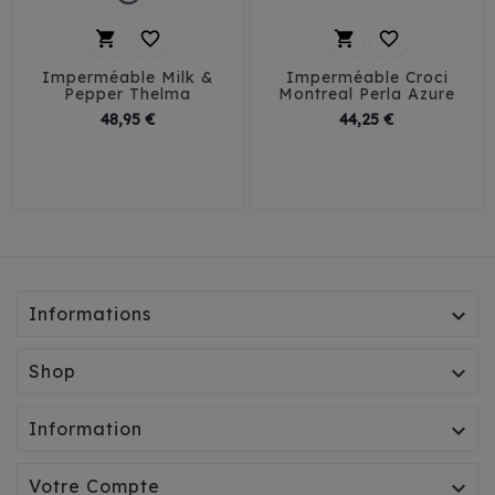




Imperméable Milk &
Imperméable Croci
Pepper Thelma
Montreal Perla Azure
Prix
Prix
48,95 €
44,25 €
29
32
35
38
30
35
40
45
41
Informations

Shop

Information

Votre Compte
