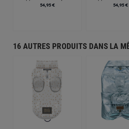
Prix
54,95 €
54,95 €
26
29
32
35
38
26
29
32
41
44
41
4
16 AUTRES PRODUITS DANS LA M