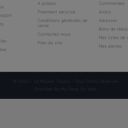
A propos
Commandes
os
Paiement sécurisé
Avoirs
nsport
Conditions générales de
Adresses
as
vente
Bons de réduc
Contactez-nous
Mes listes de 
ller
Plan du site
Mes alertes
ène
© 2026 - La Maison Toutou - Tous Droits Réservés
Provided By
My Shop On Web
.
IMPERMÉABLE MILK &
PEPPER SUZY
54,95 €