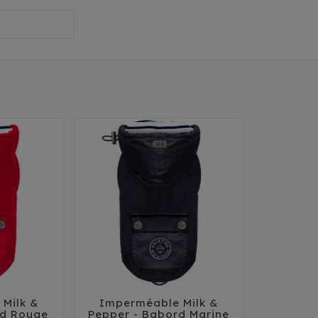
Milk &
Imperméable Milk &




rd Rouge
Pepper - Babord Marine