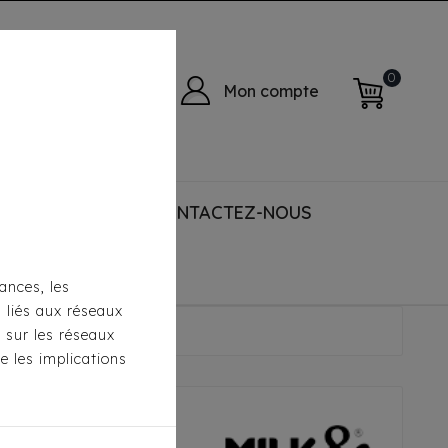
0
Mon compte
 ACCESSORIES
CONTACTEZ-NOUS
ances, les
s liés aux réseaux
pper Suzy
s sur les réseaux
e les implications
ilk & Pepper