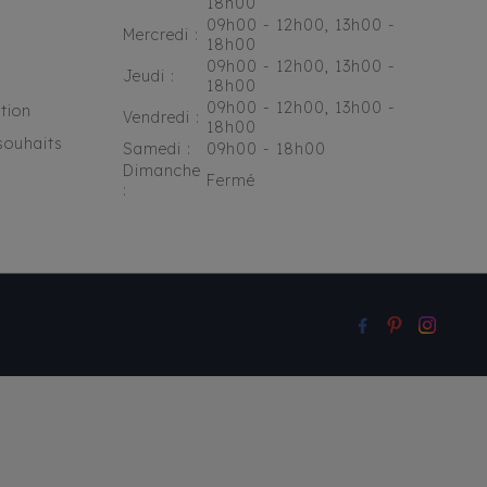
18h00
09h00 - 12h00, 13h00 -
Mercredi :
18h00
09h00 - 12h00, 13h00 -
Jeudi :
18h00
09h00 - 12h00, 13h00 -
tion
Vendredi :
18h00
souhaits
Samedi :
09h00 - 18h00
Dimanche
Fermé
: