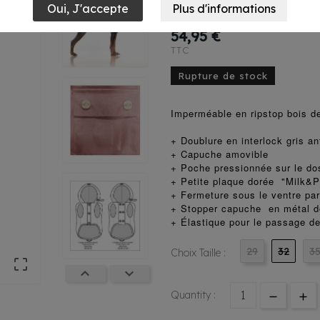
Suzy
54,95 €
TTC
Rupture de stock
Imperméable en ripstop bois d
+ Doublure en interlock gris an
+ Capuche amovible
+ Poche pressionnée sur le do
+ Petite plaque dorée "Milk&P
+ Fermeture sous le ventre pa
+ Stopper capuche en métal d
+ Élastique pour le passage d
29
32
3
Choix Taille :



Quantity :