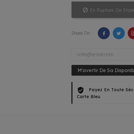

En Rupture De Stoc
Share On :
M'avertir De Sa Disponibi
Payez En Toute Séc
Carte Bleu