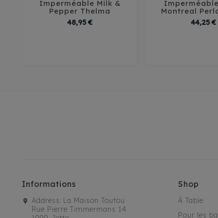
Imperméable Milk &
Imperméable





Pepper Thelma
Montreal Perl
Prix
48,95 €
44,25 €
29
32
35
38
41
30
35
4
Informations
Shop
Address:
La Maison Toutou
À Table
Rue Pierre Timmermans 14
Pour les b