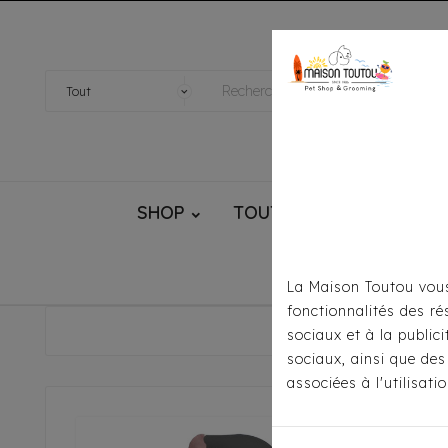
SHOP
TOUTOU® HANDMADE
La Maison Toutou vous
fonctionnalités des ré
Accueil
sociaux et à la public
sociaux, ainsi que des
associées à l'utilisat