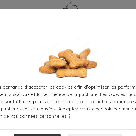
MÉDAILLE - PET ID TAG
TOILETTAGE
HOME
CARTES CADEAUX
 demande d'accepter les cookies afin d'optimiser les perform
seaux sociaux et la pertinence de la publicité. Les cookies tier
Pour S'habiller
Imperméables
Imperméable Milk & Pe
ité sont utilisés pour vous offrir des fonctionnalités optimisée
 publicités personnalisées. Acceptez-vous ces cookies ainsi qu
ion de vos données personnelles ?
Imperméable M