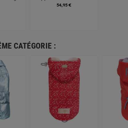
Prix
Prix
54,95 €
35
38
26
29
32
35
38
5
41
44
ÊME CATÉGORIE :