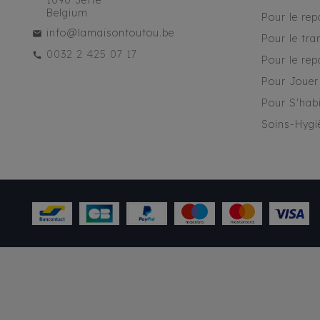
1090 Jette
Belgium
Pour le rep
info@lamaisontoutou.be
Pour le tra
0032 2 425 07 17
Pour le rep
Pour Jouer
Pour S'habi
Soins-Hygi