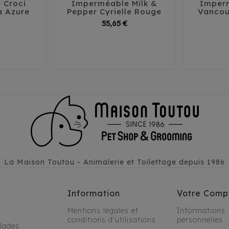
 Croci
Imperméable Milk &
Imperm





a Azure
Pepper Cyrielle Rouge
Vancou
Prix
Prix
55,65 €
0
45
29
32
35
38
41
25
La Maison Toutou - Animalerie et Toilettage depuis 1986
Information
Votre Comp
Mentions légales et
Informations
conditions d'utilisations
personnelles
alades