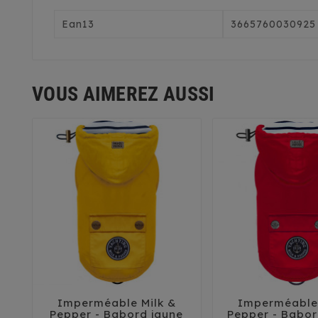
Ean13
3665760030925
VOUS AIMEREZ AUSSI
Imperméable Milk &
Imperméable 





Pepper - Babord jaune
Pepper - Babo