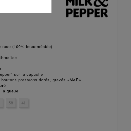
e rose (100% imperméable)
thracitee
s
epper" sur la capuche
r boutons pressions dorés, gravés «M&P»
oré
e la queue
5
38
41