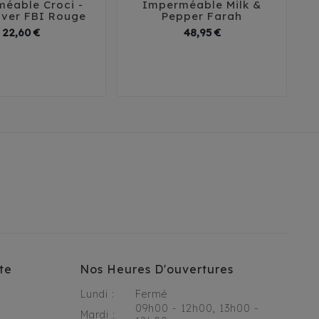
éable Croci -
Imperméable Milk &
I





ver FBI Rouge
Pepper Farah
Prix
Prix
22,60 €
48,95 €
30
35
40
29
32
35
38
41
te
Nos Heures D'ouvertures
Lundi :
Fermé
09h00 - 12h00, 13h00 -
Mardi :