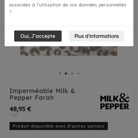
associées à l'utilisation de vos données personnelles
?
Imperméable Milk &
Pepper Farah
48,95 €
TTC
Produit disponible avec d'autres options