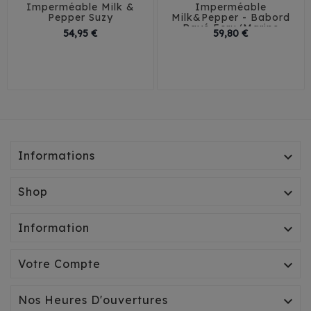
Imperméable Milk &
Imperméable
Pepper Suzy
Milk&Pepper - Babord
Rayé Ecru/Marine
Prix
Prix
54,95 €
59,80 €
29
32
35
38
29
32
35
38
41
41
45
Informations

Shop

Information

Votre Compte

Nos Heures D'ouvertures
