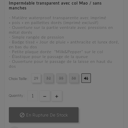
Imperméable transparent avec col Mao / sans
manches
- Matière waterproof transparente avec imprimé
« pois » en paillettes dorés (imprimé exclusif)
- Ouverture sur la partie ventrale avec pressions en
métal dorés
- Simple rangée de pression
- Badge tissé « Jour de pluie » anthracite et lurex doré,
en bas du dos
- Petite plaque dorée "Milk&Pepper" sur le col
- Élastique pour le passage de la queue
- Ouverture pour le passage de la laisse en haut du
dos
29
32
35
38
41
Choix Taille :
Quantity :

En Rupture De Stock