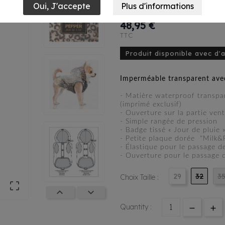
Farah
48,95 €
TTC
Produit disponible avec d'
Imperméable transparent ave
- Matière waterproof transpar
(imprimé exclusif)
- Ouverture sur la partie ven
- Simple rangée de pression
- Badge tissé « Jour de pluie 
- Petite plaque dorée "Milk&P
- Élastique pour le passage d
- Ouverture pour le passage d
29
32
3
Choix Taille :



Quantity :