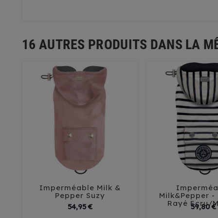
16 AUTRES PRODUITS DANS LA M
Imperméable Milk &
Imperméa





Pepper Suzy
Milk&Pepper -
Rayé Ecru/M
Prix
54,95 €
59,80 €