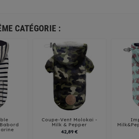
ÊME CATÉGORIE :
ble
Coupe-Vent Molokai -
Im





 Babord
Milk & Pepper
Milk&Pep
arine
Prix
Prix
42,89 €