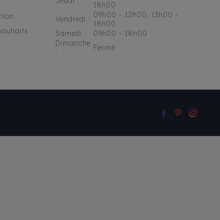
Jeudi :
18h00
09h00 - 12h00, 13h00 -
tion
Vendredi :
18h00
souhaits
Samedi :
09h00 - 18h00
Dimanche
Fermé
: