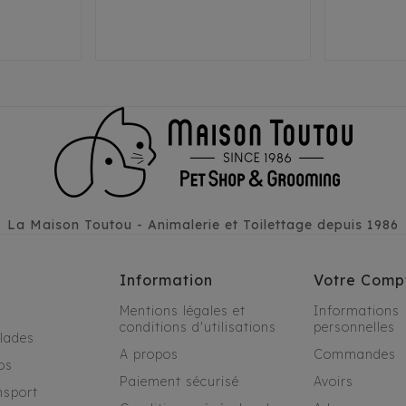
38
41
29
3
29
32
35
44
La Maison Toutou - Animalerie et Toilettage depuis 1986
Information
Votre Comp
Mentions légales et
Informations
conditions d'utilisations
personnelles
alades
A propos
Commandes
os
Paiement sécurisé
Avoirs
nsport