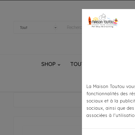
SHOP
TOUTOU® HANDMADE
La Maison Toutou vous
fonctionnalités des ré
Accueil
sociaux et à la public
sociaux, ainsi que des
associées à l'utilisat