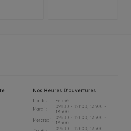
2
35
38
41
T1
T2
T3
45
te
Nos Heures D'ouvertures
Lundi :
Fermé
09h00 - 12h00, 13h00 -
Mardi :
18h00
09h00 - 12h00, 13h00 -
Mercredi :
18h00
09h00 - 12h00, 13h00 -