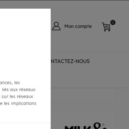
0
Mon compte
 ACCESSORIES
CONTACTEZ-NOUS
ances, les
s liés aux réseaux
pper Farah
s sur les réseaux
e les implications
ilk & Pepper