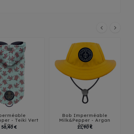


perméable
Bob Imperméable





per - Teiki Vert
Milk&Pepper - Argan
Eau
Jaune
Prix
Prix
56,40 €
21,90 €