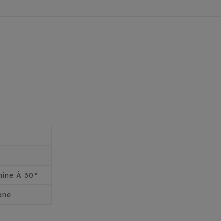
ine À 30°
ane