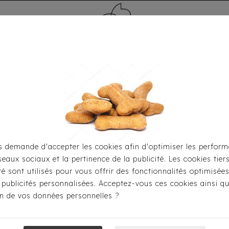
MÉDAILLE - PET ID TAG
TOILETTAGE
HOME
CARTES CADEAUX
 demande d'accepter les cookies afin d'optimiser les perform
seaux sociaux et la pertinence de la publicité. Les cookies tier
Pour S'habiller
Imperméables
Imperméable Milk & Pe
ité sont utilisés pour vous offrir des fonctionnalités optimisée
 publicités personnalisées. Acceptez-vous ces cookies ainsi qu
ion de vos données personnelles ?
Imperméable M