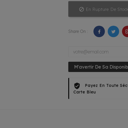

En Rupture De Stoc
Share On :
M'avertir De Sa Disponibi
Payez En Toute Séc
Carte Bleu