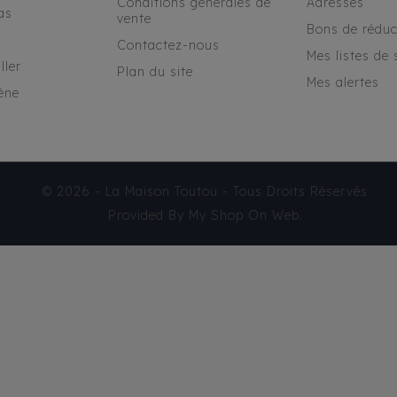
Conditions générales de
Adresses
as
vente
Bons de réduc
Contactez-nous
Mes listes de 
ller
Plan du site
Mes alertes
ène
© 2026 - La Maison Toutou - Tous Droits Réservés
Provided By
My Shop On Web
.
IMPERMÉABLE MILK &
PEPPER FARAH
48,95 €
TTC
Produit disponible avec
d'autres options