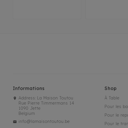
29
32
35
29
32
35
38
41
45
Informations
Shop
Address:
La Maison Toutou
À Table
Rue Pierre Timmermans 14
Pour les b
1090 Jette
Belgium
Pour le rep
info@lamaisontoutou.be
Pour le tra