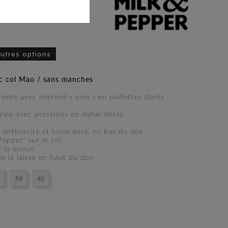
autres options
c col Mao / sans manches
ente avec imprimé « pois » en paillettes dorés
trale avec pressions en métal dorés
» anthracite et lurex doré, en bas du dos
epper" sur le col
e la queue
e la laisse en haut du dos
5
38
41