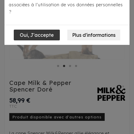
associées à l'utilisation de vos données personnelles
?
Cape Milk & Pepper
Spencer Doré
58,99 €
TTC
Produit disponible avec d'autres options
La cape Spencer Milk&Pepper allie élégance et