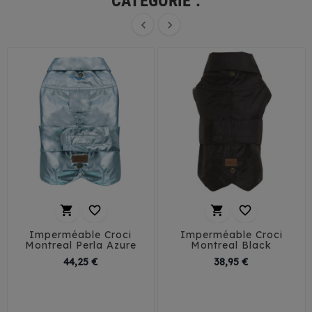
CATÉGORIE :






Imperméable Croci
Imperméable Croci
Montreal Perla Azure
Montreal Black
Prix
Prix
44,25 €
38,95 €
30
35
40
45
30
35
40
45