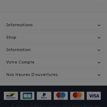
Informations

Shop

Information

Votre Compte

Nos Heures D'ouvertures

CAPE MILK & PEPPER
SPENCER DORÉ
© 2026 - La Maison Toutou - Tous Droits Réservés