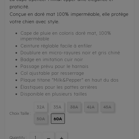
praticité.
Conçue en doré mat 100% imperméable, elle protège
votre chien avec style.
Cape de pluie en coloris doré mat, 100%
imperméable
Ceinture réglable facile à enfiler
Doublure en micro-rayures noir et gris chiné
Badge en imitation cuir noir
Passage prévu pour le harnais
Col ajustable par resserrage
Plaque titane "Milk&Pepper" en haut du dos
Élastiques pour les pattes arrières
Disponible en plusieurs tailles
32A
35A
38A
41A
45A
Choix Taille :
50A
60A
Quantity :