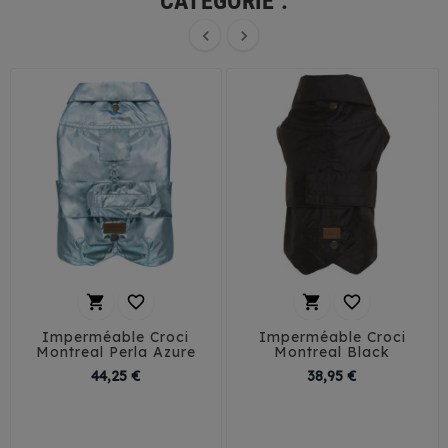
CATÉGORIE :






Imperméable Croci
Imperméable Croci
Montreal Perla Azure
Montreal Black
Prix
Prix
44,25 €
38,95 €
30
35
40
45
30
35
40
45