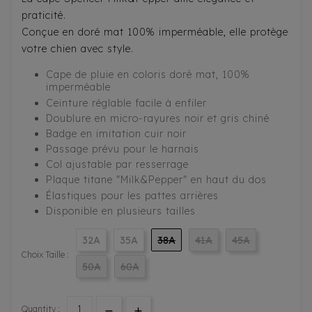
praticité.
Conçue en doré mat 100% imperméable, elle protège
votre chien avec style.
Cape de pluie en coloris doré mat, 100%
imperméable
Ceinture réglable facile à enfiler
Doublure en micro-rayures noir et gris chiné
Badge en imitation cuir noir
Passage prévu pour le harnais
Col ajustable par resserrage
Plaque titane "Milk&Pepper" en haut du dos
Élastiques pour les pattes arrières
Disponible en plusieurs tailles
32A
35A
38A
41A
45A
Choix Taille :
50A
60A
Quantity :