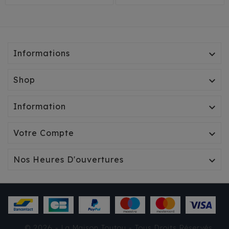
Informations

Shop

Information

Votre Compte

Nos Heures D'ouvertures

CAPE MILK & PEPPER
SPENCER DORÉ
© 2026 - La Maison Toutou - Tous Droits Réservés