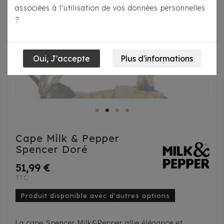
associées à l'utilisation de vos données personnelles
?
Cape Milk & Pepper
Spencer Doré
51,99 €
TTC
Produit disponible avec d'autres options
La cape Spencer Milk&Pepper allie élégance et