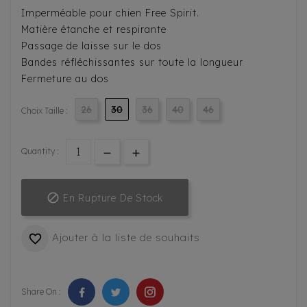
Imperméable pour chien Free Spirit.
Matière étanche et respirante
Passage de laisse sur le dos
Bandes réfléchissantes sur toute la longueur
Fermeture au dos
26
30
36
40
46
Choix Taille :
Quantity :

En Rupture De Stock
Ajouter à la liste de souhaits

Share On :