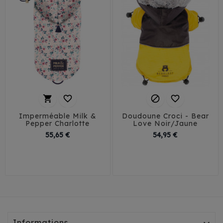




Imperméable Milk &
Doudoune Croci - Bear
Pepper Charlotte
Love Noir/Jaune
Prix
Prix
55,65 €
54,95 €
32
35
38
41
30
35
40
45
Informations