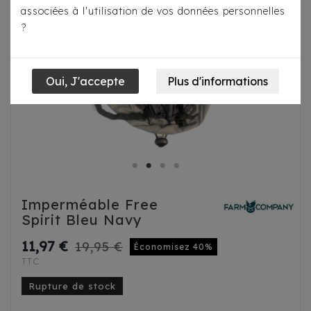
associées à l'utilisation de vos données personnelles
?
Imperméable Free
Spirit Bleu Navy
11,97 €
19,95 €
Économisez 40%
TTC
Rupture de stock