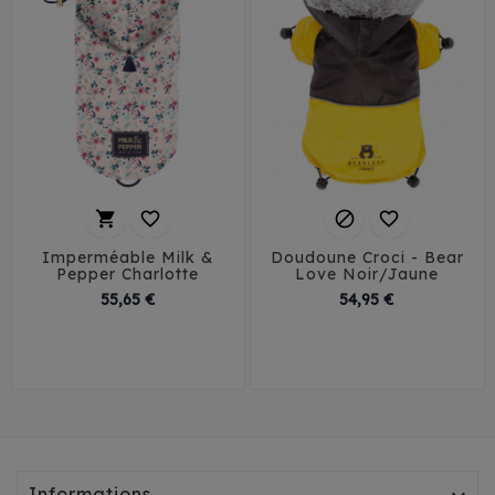




Imperméable Milk &
Doudoune Croci - Bear
Pepper Charlotte
Love Noir/Jaune
Prix
Prix
55,65 €
54,95 €
32
35
38
41
30
35
40
45
Informations