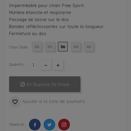
Imperméable pour chien Free Spirit.
Matière étanche et respirante
Passage de laisse sur le dos
Bandes réfléchissantes sur toute la longueur
Fermeture au dos
26
30
36
40
46
Choix Taille :
Quantity :

En Rupture De Stock
Ajouter à la liste de souhaits

Share On :