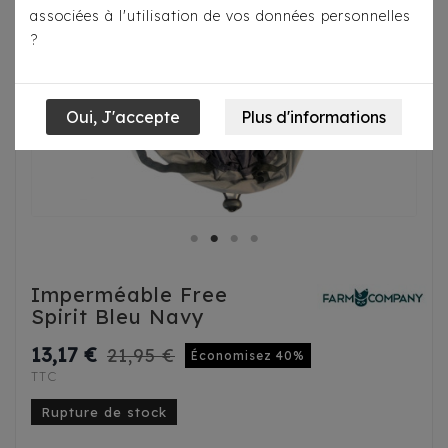
associées à l'utilisation de vos données personnelles
?
Imperméable Free
Spirit Bleu Navy
13,17 €
21,95 €
Économisez 40%
TTC
Rupture de stock