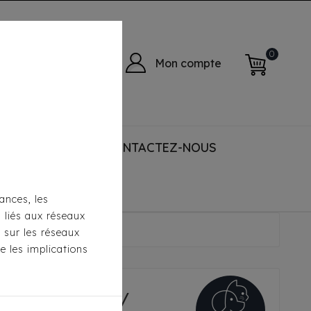
0
Mon compte
 ACCESSORIES
CONTACTEZ-NOUS
ances, les
s liés aux réseaux
uge / Noir
s sur les réseaux
e les implications
i-Ton Rouge /