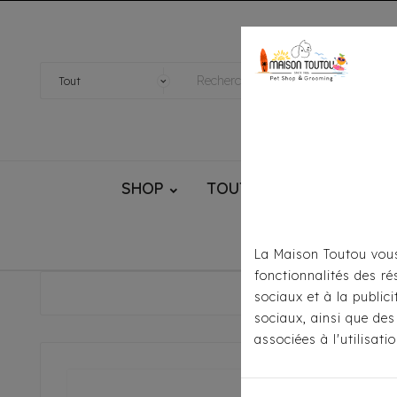
SHOP
TOUTOU® HANDMADE
La Maison Toutou vous
fonctionnalités des ré
Accueil
sociaux et à la public
sociaux, ainsi que des
associées à l'utilisat