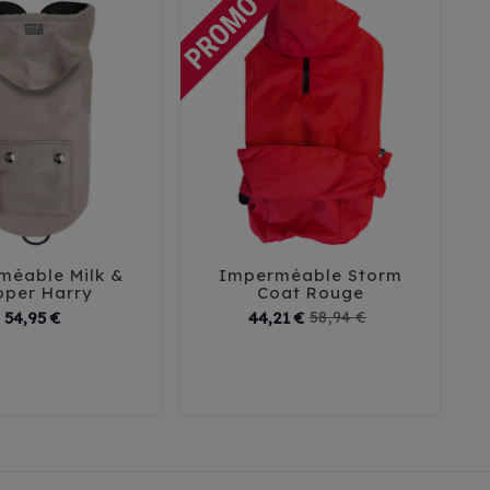
méable Milk &
Imperméable Storm





pper Harry
Coat Rouge
Prix
Prix
Prix
54,95 €
44,21 €
58,94 €
de
base
2
35
38
41
48