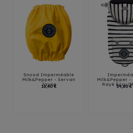
Snood Imperméable
Imperméa





Milk&Pepper - Servan
Milk&Pepper -
Jaune
Rayé Ecru/M
Prix
16,40 €
59,80 €
29
32
35
T1
T2
T3
45