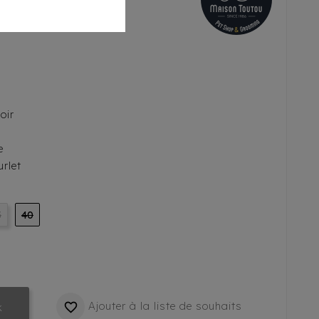
oir
e
urlet
5
40
Ajouter à la liste de souhaits

k