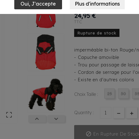
Noir
24,95 €
TTC
Rupture de stock
imperméable bi-ton Rouge/n
- Capuche amovible
- Trou pour passage de laiss
- Cordon de serrage pour l'o
- Existe en d'autres coloris
25
30
3
Choix Taille :
Quantity :




En Rupture De Stoc