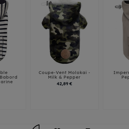
ble
Coupe-Vent Molokai -
Imper





 Babord
Milk & Pepper
Pe
arine
Prix
Prix
42,89 €
38
41
29
32
35
44
29
3