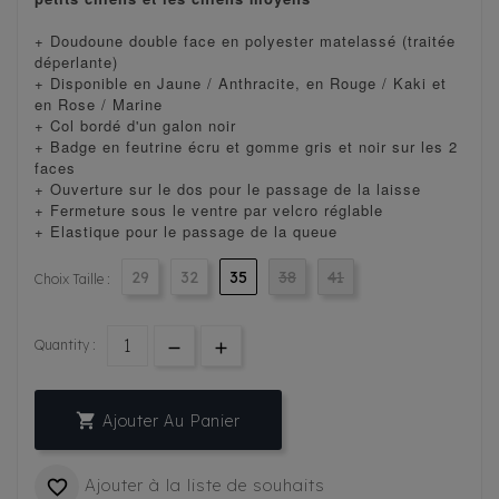
+ Doudoune double face en polyester matelassé (traitée
déperlante)
+ Disponible en Jaune / Anthracite, en Rouge / Kaki et
en Rose / Marine
+ Col bordé d'un galon noir
+ Badge en feutrine écru et gomme gris et noir sur les 2
faces
+ Ouverture sur le dos pour le passage de la laisse
+ Fermeture sous le ventre par velcro réglable
+ Elastique pour le passage de la queue
29
32
35
38
41
Choix Taille :
Quantity :

Ajouter Au Panier
Ajouter à la liste de souhaits
