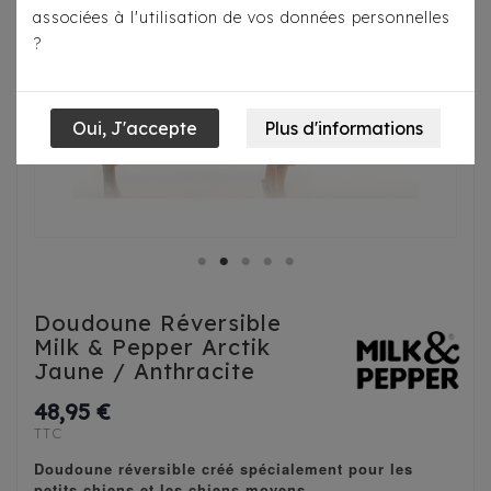
associées à l'utilisation de vos données personnelles
?
Doudoune Réversible
Milk & Pepper Arctik
Jaune / Anthracite
48,95 €
TTC
Doudoune réversible créé spécialement pour les
petits chiens et les chiens moyens