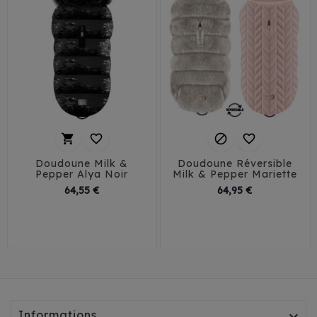




Doudoune Milk &
Doudoune Réversible
Pepper Alya Noir
Milk & Pepper Mariette
Prix
Prix
64,55 €
64,95 €
29
32
35
38
26
29
32
35
41
38
41
45
Informations
