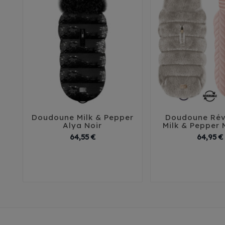
Doudoune Milk & Pepper
Doudoune Rév





Alya Noir
Milk & Pepper 
Prix
64,55 €
64,95 €
26
29
32
29
32
35
38
41
41
4