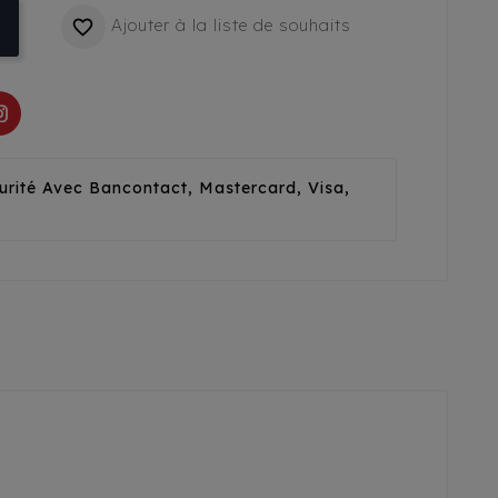
Ajouter à la liste de souhaits

urité Avec Bancontact, Mastercard, Visa,