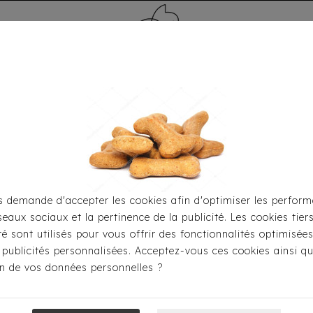
MÉDAILLE - PET ID TAG
TOILETTAGE
HOME
CARTES CADEAUX
 demande d'accepter les cookies afin d'optimiser les perform
seaux sociaux et la pertinence de la publicité. Les cookies tier
iller
Manteaux
Doudoune Réversible Milk & Pepper Arct
ité sont utilisés pour vous offrir des fonctionnalités optimisée
 publicités personnalisées. Acceptez-vous ces cookies ainsi qu
ion de vos données personnelles ?
Doudoune Réver