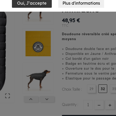
Pepper Arctik 
Anthracite
48,95 €
TTC
Doudoune réversible créé spé
moyens
+ Doudoune double face en poly
+ Disponible en Jaune / Anthra
+ Col bordé d'un galon noir
+ Badge en feutrine écru et go
+ Ouverture sur le dos pour le
+ Fermeture sous le ventre par
+ Elastique pour le passage d
29
32
3
Choix Taille :



Quantity :