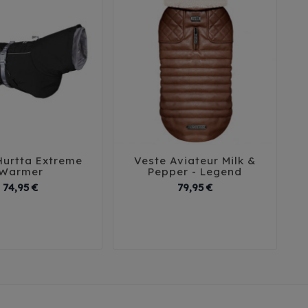
Hurtta Extreme
Veste Aviateur Milk &
D





Warmer
Pepper - Legend
Prix
Prix
74,95 €
79,95 €
40
40 XL
42
42 XL
40
45
44
44 XL
46