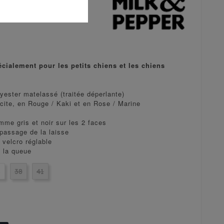
Jaune /
cialement pour les petits chiens et les chiens
ester matelassé (traitée déperlante)
cite, en Rouge / Kaki et en Rose / Marine
mme gris et noir sur les 2 faces
 passage de la laisse
 velcro réglable
e la queue
5
38
41