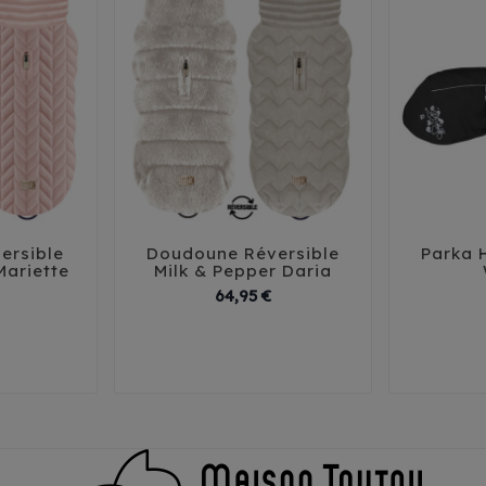
ersible
Doudoune Réversible
Parka 





Mariette
Milk & Pepper Daria
Prix
Prix
64,95 €
35
38
26
29
32
35
38
35
5
41
45