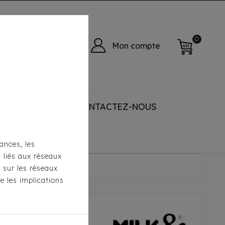
0
Mon compte
 ACCESSORIES
CONTACTEZ-NOUS
ances, les
s liés aux réseaux
ik Jaune / Anthracite
s sur les réseaux
e les implications
sible Milk &