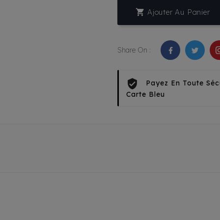

Ajouter Au Panier
Share On :
Payez En Toute Séc
Carte Bleu