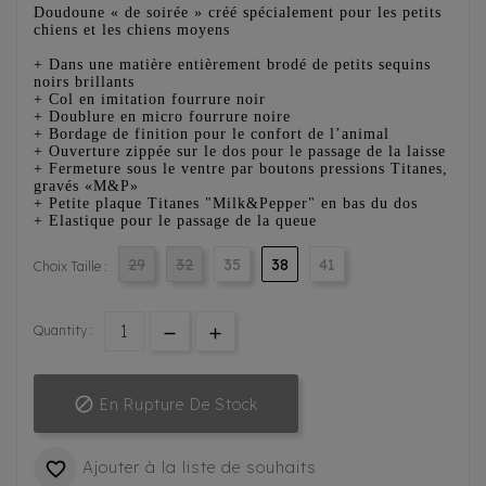
Doudoune « de soirée » créé spécialement pour les petits
chiens et les chiens moyens
+ Dans une matière entièrement brodé de petits sequins
noirs brillants
+ Col en imitation fourrure noir
+ Doublure en micro fourrure noire
+ Bordage de finition pour le confort de l’animal
+ Ouverture zippée sur le dos pour le passage de la laisse
+ Fermeture sous le ventre par boutons pressions Titanes,
gravés «M&P»
+ Petite plaque Titanes "Milk&Pepper" en bas du dos
+ Elastique pour le passage de la queue
29
32
35
38
41
Choix Taille :
Quantity :

En Rupture De Stock
Ajouter à la liste de souhaits
