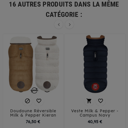
16 AUTRES PRODUITS DANS LA MÊME
CATÉGORIE :






Doudoune Réversible
Veste Milk & Pepper -
Milk & Pepper Kieran
Campus Navy
Prix
Prix
76,50 €
40,95 €
29
32
35
38