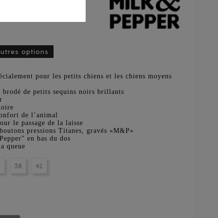
autres options
cialement pour les petits chiens et les chiens moyens
brodé de petits sequins noirs brillants
r
noire
onfort de l’animal
our le passage de la laisse
 boutons pressions Titanes, gravés «M&P»
Pepper" en bas du dos
la queue
5
38
41