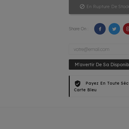

En Rupture De Stoc
Share On :
M'avertir De Sa Disponibi
Payez En Toute Séc
Carte Bleu