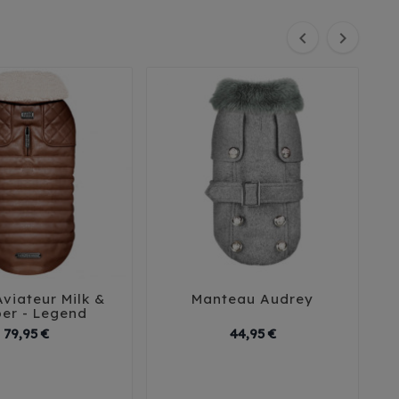


Aviateur Milk &
Manteau Audrey





er - Legend
Prix
Prix
79,95 €
44,95 €
 XL
42
42 XL
30
35
40
45
44 XL
46