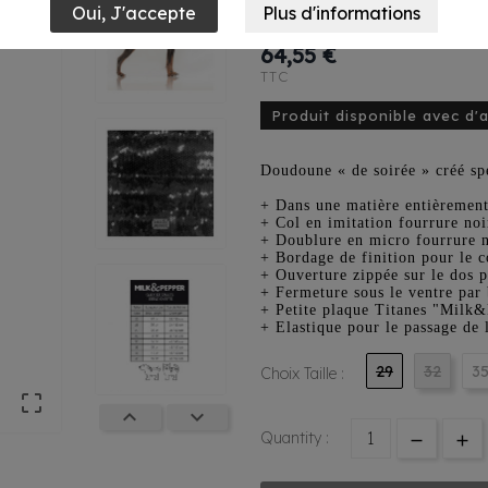
Noir
64,55 €
TTC
Produit disponible avec d'
Doudoune « de soirée » créé spé
+ Dans une matière entièrement 
+ Col en imitation fourrure noi
+ Doublure en micro fourrure 
+ Bordage de finition pour le c
+ Ouverture zippée sur le dos p
+ Fermeture sous le ventre par
+ Petite plaque Titanes "Milk&
+ Elastique pour le passage de 
29
32
3
Choix Taille :



Quantity :