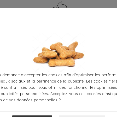
MÉDAILLE - PET ID TAG
TOILETTAGE
HOME
CARTES CADEAUX
 demande d'accepter les cookies afin d'optimiser les perform
seaux sociaux et la pertinence de la publicité. Les cookies tier
Pour S'habiller
Manteaux
Doudoune Milk & Pepper A
ité sont utilisés pour vous offrir des fonctionnalités optimisée
 publicités personnalisées. Acceptez-vous ces cookies ainsi qu
ion de vos données personnelles ?
Doudoune Milk