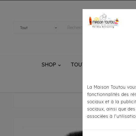
SHOP
TOUTOU® HANDMADE
La Maison Toutou vous
fonctionnalités des ré
Accueil
sociaux et à la public
sociaux, ainsi que des
associées à l'utilisat