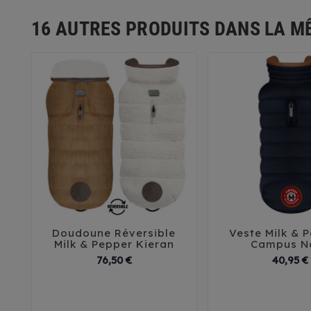
16 AUTRES PRODUITS DANS LA M
Doudoune Réversible
Veste Milk & P





Milk & Pepper Kieran
Campus N
Prix
76,50 €
40,95 €
29
32
35
38
41
29