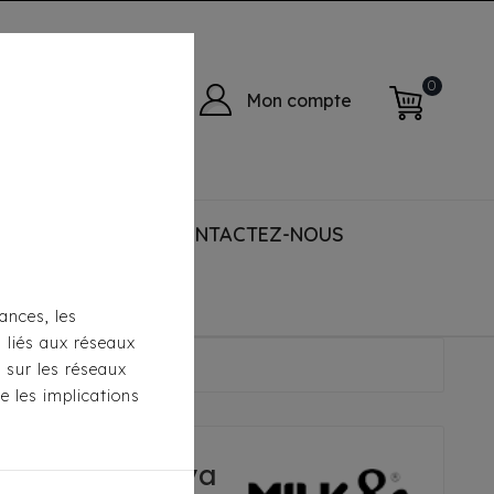
0
Mon compte
 ACCESSORIES
CONTACTEZ-NOUS
ances, les
s liés aux réseaux
lya Noir
s sur les réseaux
e les implications
 & Pepper Alya