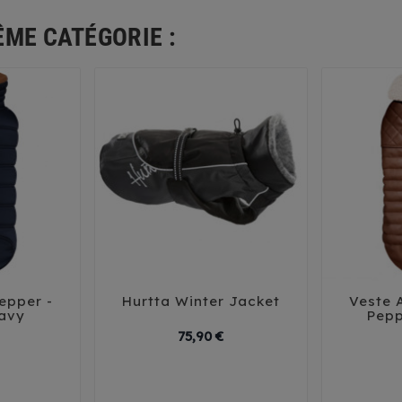
ÊME CATÉGORIE :
epper -
Hurtta Winter Jacket
Veste 





avy
Pepp
Prix
Prix
75,90 €
40
40
75
85
44