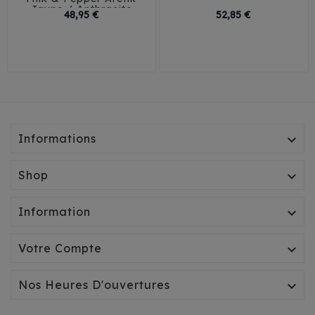
Jaune / Anthracite
Prix
Prix
48,95 €
52,85 €
29
32
35
38
30
35
40
41
Informations

Shop

Information

Votre Compte

Nos Heures D'ouvertures
