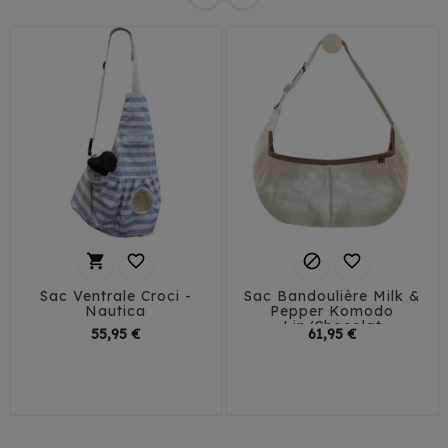




Sac Ventrale Croci -
Sac Bandoulière Milk &
Nautica
Pepper Komodo
Lin/Chocolat
Prix
Prix
55,95 €
61,95 €
Petit
Grand