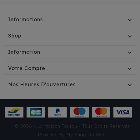
Informations

Shop

Information

Votre Compte

Nos Heures D'ouvertures

SAC NANOUK LEOPARD
© 2026 - La Maison Toutou - Tous Droits Réservés
MILK&PEPPER
Provided By
My Shop On Web
.
105,90 €