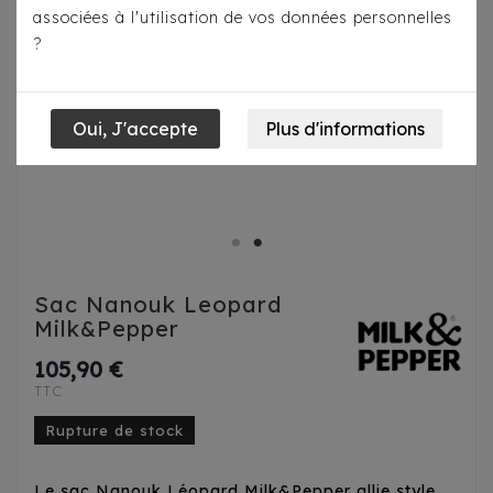
associées à l'utilisation de vos données personnelles
?
Sac Nanouk Leopard
Milk&Pepper
105,90 €
TTC
Rupture de stock
Le sac Nanouk Léopard Milk&Pepper allie style