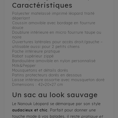
Caractéristiques
Polyester matelassé imprimé léopard traité
déperlant
Coussin amovible avec bordage en fourrure
douce
Doublure intérieure en micro fourrure taupe ou
noire
Ouvertures latérales pour accès droit/gauche –
utilisable aussi pour 2 petits chiens
Poche intérieure pratique
Rabat supérieur zippé
Bandoulière amovible en nylon personnalisé
Milk&Pepper
Mousquetons et détails dorés
Patins protecteurs dorés en dessous
Laisse intérieure assortie avec mousqueton doré
Dimensions : 42×20×27 cm
Un sac au look sauvage
Le Nanouk Léopard se démarque par son style
audacieux et chic
. Parfait pour donner une
touche mode à vos balades, il reste
pratique et