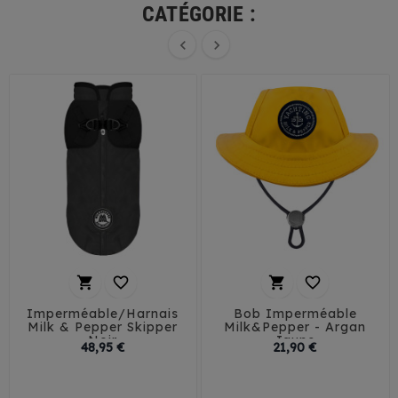
CATÉGORIE :






Imperméable/Harnais
Bob Imperméable
Milk & Pepper Skipper
Milk&Pepper - Argan
Noir
Jaune
Prix
Prix
48,95 €
21,90 €
29
32
35
38
T1
T2
T3
41
45