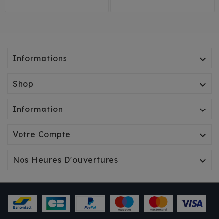
Informations

Shop

Information

Votre Compte

Nos Heures D'ouvertures

IMPERMÉABLE/HARNAIS
MILK & PEPPER