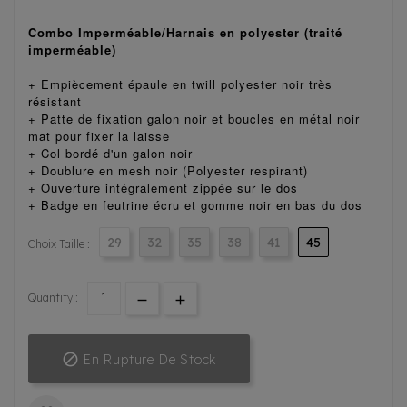
Combo Imperméable/Harnais en polyester (traité
imperméable)
+ Empiècement épaule en twill polyester noir très
résistant
+ Patte de fixation galon noir et boucles en métal noir
mat pour fixer la laisse
+ Col bordé d'un galon noir
+ Doublure en mesh noir (Polyester respirant)
+ Ouverture intégralement zippée sur le dos
+ Badge en feutrine écru et gomme noir en bas du dos
29
32
35
38
41
45
Choix Taille :
Quantity :

En Rupture De Stock