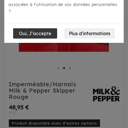
associées à l'utilisation de vos données personnelles
?
Imperméable/Harnais
Milk & Pepper Skipper
Rouge
48,95 €
TTC
Produit disponible avec d'autres options