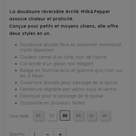
La doudoune réversible Arctik Milk&Pepper
associe chaleur et praticité.
Conçue pour petits et moyens chiens, elle offre
deux styles en un.
Doudoune double face en polyester matelassé
traité déperlant
Couleur camel d’un côté, noir de l’autre
Col bordé d’un galon noir élégant
Badge en feutrine écru et gomme gris/noir sur
les 2 faces
Ouverture dorsale pour passage de la laisse
Fermeture réglable par velcro sous le ventre
Élastique pour le passage de la queue
Disponible en plusieurs tailles
29
32
35
38
41
45
Choix Taille :
Quantity :