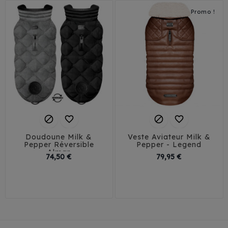
Promo !




Doudoune Milk &
Veste Aviateur Milk &
Pepper Réversible
Pepper - Legend
Almar
Prix
Prix
74,50 €
79,95 €
40
40 XL
42
29
32
35
38
42 XL
44
44 XL
41
46