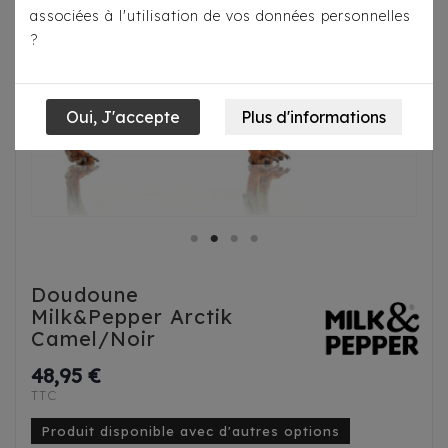
associées à l'utilisation de vos données personnelles
?
Doudoune
Milk&Pepper Arctik
Camel/Noir
48,95 €
TTC
Produit disponible avec d'autres options