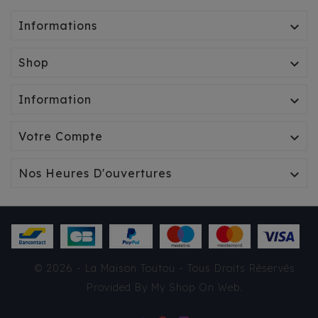
Informations

Shop

Information

Votre Compte

Nos Heures D'ouvertures

DOUDOUNE
MILK&PEPPER ARCTIK
CAMEL/NOIR
© 2026 - La Maison Toutou - Tous Droits Réservés
48,95 €
Provided By
My Shop On Web
.
TTC