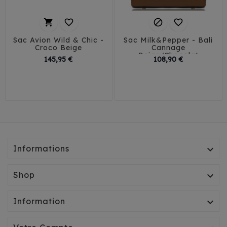




Sac Avion Wild & Chic -
Sac Milk&Pepper - Bali
Croco Beige
Cannage
Beige/Chocolat
Prix
Prix
145,95 €
108,90 €
Informations

Shop

Information
