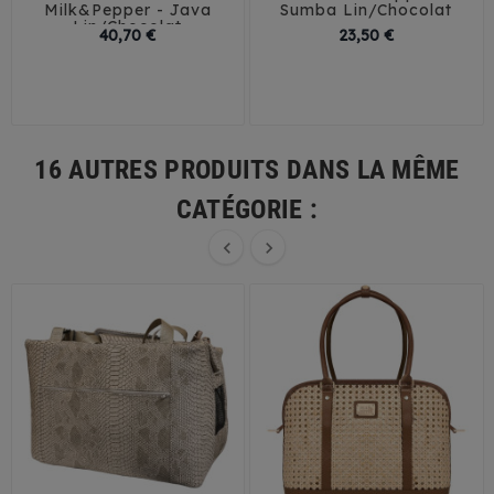
Milk&Pepper - Java
Sumba Lin/Chocolat
Lin/Chocolat
Prix
Prix
40,70 €
23,50 €
32
35
38
41
T1
T2
T3
44
16 AUTRES PRODUITS DANS LA MÊME
CATÉGORIE :

