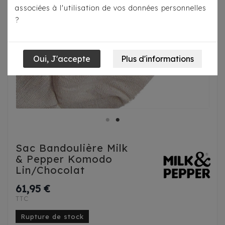
associées à l'utilisation de vos données personnelles
?
Sac Bandoulière Milk
& Pepper Komodo
Lin/Chocolat
61,95 €
TTC
Rupture de stock