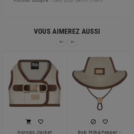
Format adapté :
idéal pour petits chiens
VOUS AIMEREZ AUSSI






Harnais Jacket
Bob Milk&Pepper -