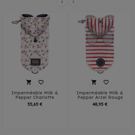






Imperméable Milk &
Imperméable Milk &
Pepper Charlotte
Pepper Arzel Rouge
Prix
Prix
55,65 €
48,95 €
29
32
35
38
32
35
38
41
41
45