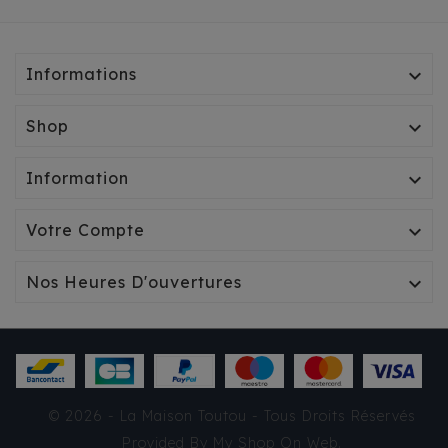
Informations

Shop

Information

Votre Compte

Nos Heures D'ouvertures

IMPERMÉABLE CROCI
MONTREAL PERLA
AZURE
© 2026 - La Maison Toutou - Tous Droits Réservés
59,55 €
Provided By
My Shop On Web
.