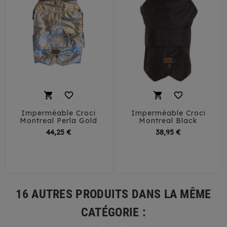




Imperméable Croci
Imperméable Croci
Montreal Perla Gold
Montreal Black
Prix
Prix
44,25 €
38,95 €
30
35
40
45
30
35
40
45
16 AUTRES PRODUITS DANS LA MÊME
CATÉGORIE :