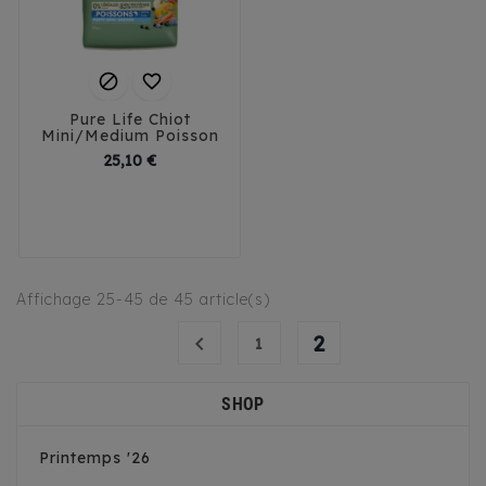


Pure Life Chiot
Mini/Medium Poisson
Prix
25,10 €
Affichage 25-45 de 45 article(s)
2

1
SHOP
Printemps '26