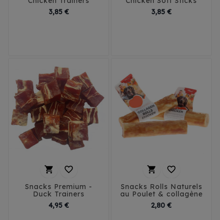
Chicken Trainers
Chicken Soft Sticks
Prix
Prix
3,85 €
3,85 €




Snacks Premium -
Snacks Rolls Naturels
Duck Trainers
au Poulet & collagène
Prix
Prix
4,95 €
2,80 €