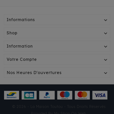
Informations

Shop

Information

Votre Compte

Nos Heures D'ouvertures

© 2026 - La Maison Toutou - Tous Droits Réservés
Provided By
My Shop On Web
.