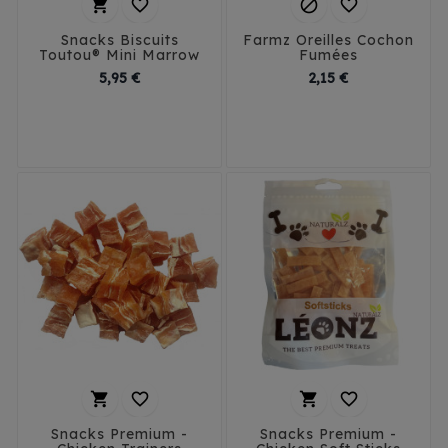




Snacks Biscuits
Farmz Oreilles Cochon
Toutou® Mini Marrow
Fumées
Prix
Prix
5,95 €
2,15 €




Snacks Premium -
Snacks Premium -