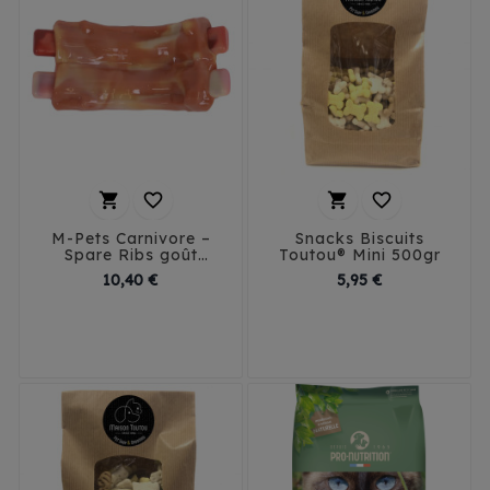




M-Pets Carnivore –
Snacks Biscuits
Spare Ribs goût
Toutou® Mini 500gr
bacon pour chien
Prix
Prix
10,40 €
5,95 €
S
M