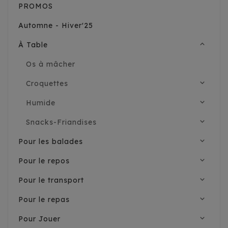
PROMOS
Automne - Hiver'25
expand_less
À Table
Os à mâcher
expand_more
Croquettes
expand_more
Humide
expand_more
Snacks-Friandises
expand_more
Pour les balades
expand_more
Pour le repos
expand_more
Pour le transport
expand_more
Pour le repas
expand_more
Pour Jouer