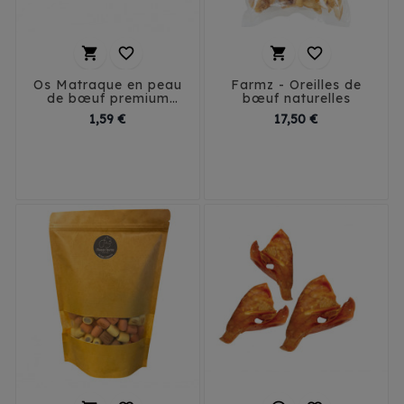




Os Matraque en peau
Farmz - Oreilles de
de bœuf premium
bœuf naturelles
pour chien
Prix
Prix
1,59 €
17,50 €