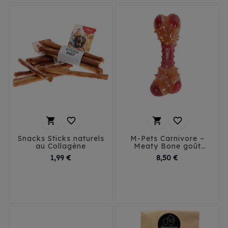




Snacks Sticks naturels
M-Pets Carnivore –
au Collagène
Meaty Bone goût
bacon pour chien
Prix
Prix
1,99 €
8,50 €
S
M