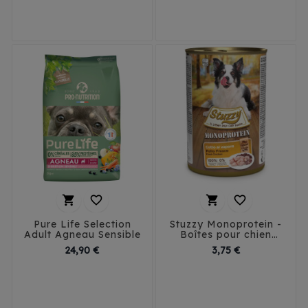




Pure Life Selection
Stuzzy Monoprotein -
Adult Agneau Sensible
Boîtes pour chien
400g
Prix
Prix
24,90 €
3,75 €