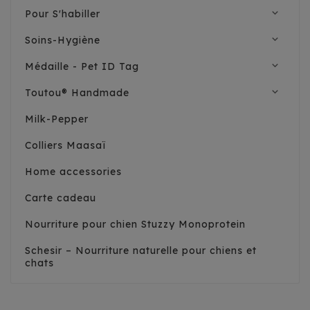
expand_more
Pour S'habiller
expand_more
Soins-Hygiène
expand_more
Médaille - Pet ID Tag
expand_more
Toutou® Handmade
Milk-Pepper
Colliers Maasaï
Home accessories
Carte cadeau
Nourriture pour chien Stuzzy Monoprotein
Schesir – Nourriture naturelle pour chiens et
chats