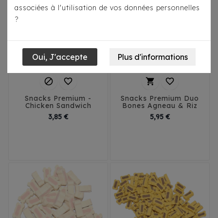
associées à l'utilisation de vos données personnelles
?




Snacks Premium -
Snacks Premium Duo
Chicken Sandwich
Bones Agneau & Riz
Prix
Prix
3,85 €
5,95 €